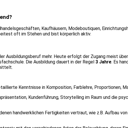
nend?
zelhandelsgeschäften, Kaufhäusern, Modeboutiquen, Einrichtung
eitest oft im Stehen und bist körperlich aktiv.
aler Ausbildungsberuf mehr. Heute erfolgt der Zugang meist übe
sfachschule. Die Ausbildung dauert in der Regel
3 Jahre
. Es han
ittelt.
taillierte Kenntnisse in Komposition, Farblehre, Proportionen, M
enpräsentation, Kundenführung, Storytelling im Raum und die ps
enen handwerklichen Fertigkeiten vertraut, wie z.B. Aufbau von