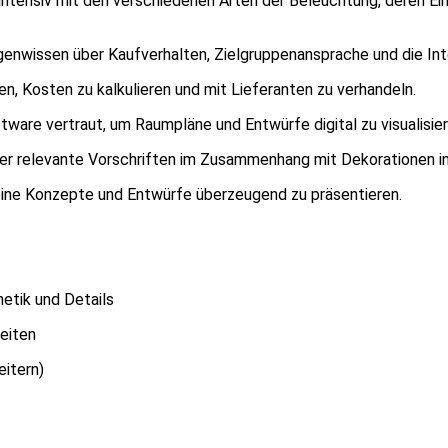
intensiv mit den verschiedenen Arten der Beleuchtung, deren Ei
genwissen über Kaufverhalten, Zielgruppenansprache und die In
en, Kosten zu kalkulieren und mit Lieferanten zu verhandeln.
ware vertraut, um Raumpläne und Entwürfe digital zu visualisier
er relevante Vorschriften im Zusammenhang mit Dekorationen i
eine Konzepte und Entwürfe überzeugend zu präsentieren.
etik und Details
eiten
eitern)