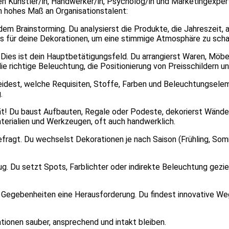
 Künstler/in, Handwerker/in, Psycholog/in und Marketingexperte
n hohes Maß an Organisationstalent:
dem Brainstorming. Du analysierst die Produkte, die Jahreszeit,
s für deine Dekorationen, um eine stimmige Atmosphäre zu scha
Dies ist dein Hauptbetätigungsfeld. Du arrangierst Waren, Möbel
e richtige Beleuchtung, die Positionierung von Preisschildern 
idest, welche Requisiten, Stoffe, Farben und Beleuchtungselem
.
t! Du baust Aufbauten, Regale oder Podeste, dekorierst Wände,
erialien und Werkzeugen, oft auch handwerklich.
fragt. Du wechselst Dekorationen je nach Saison (Frühling, Som
ug. Du setzt Spots, Farblichter oder indirekte Beleuchtung gez
Gegebenheiten eine Herausforderung. Du findest innovative Weg
tionen sauber, ansprechend und intakt bleiben.