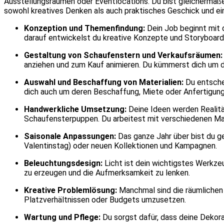
Ausstellungsräumen oder Eventlocations. Du bist gleichermaßen
sowohl kreatives Denken als auch praktisches Geschick und ei
Konzeption und Themenfindung:
Dein Job beginnt mit 
darauf entwickelst du kreative Konzepte und Storyboard
Gestaltung von Schaufenstern und Verkaufsräumen:
anziehen und zum Kauf animieren. Du kümmerst dich um di
Auswahl und Beschaffung von Materialien:
Du entsche
dich auch um deren Beschaffung, Miete oder Anfertigung
Handwerkliche Umsetzung:
Deine Ideen werden Realitä
Schaufensterpuppen. Du arbeitest mit verschiedenen Mat
Saisonale Anpassungen:
Das ganze Jahr über bist du ge
Valentinstag) oder neuen Kollektionen und Kampagnen.
Beleuchtungsdesign:
Licht ist dein wichtigstes Werkze
zu erzeugen und die Aufmerksamkeit zu lenken.
Kreative Problemlösung:
Manchmal sind die räumlichen 
Platzverhältnissen oder Budgets umzusetzen.
Wartung und Pflege:
Du sorgst dafür, dass deine Dekora