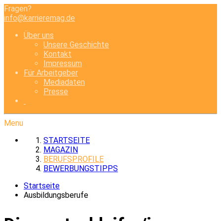
Fragen?
info@karrieremag.de
Über uns
Unsere Geschichte
Kontakt
Impressum
Für Arbeitgeber
Mediadaten
Presse
Menu
STARTSEITE
MAGAZIN
BERUFSPROFILE
BEWERBUNGSTIPPS
Startseite
Ausbildungsberufe