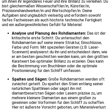
um ihnen ihr legendäres Feuer und ihre Brillanz zu verleihen. Du
bist gleichermaßen Wissenschaftler/in, Künstler/in,
Präzisionshandwerker/in und Wertschöpfer/in. Deine
Aufgaben sind unglaublich vielseitig und erfordern sowohl
tiefes Fachwissen als auch höchste technische Fertigkeit
und ein außergewöhnliches Gefühl für Material:
Analyse und Planung des Rohdiamanten:
Das ist der
kritischste erste Schritt. Du untersuchst den
Rohdiamanten auf seine innere Struktur, Einschlüsse,
Farbe und Form. Mit speziellen Geräten (z.B. Laser-
Scannern) analysierst du ihn und entscheidest dann, wie
er am besten geschnitten werden kann, um den größten
Karatwert bei optimaler Brillanz zu erzielen. Dies kann
die Bestimmung von Bruchlinien oder die optimale
Positionierung für den Schliff umfassen.
Spalten und Sägen:
Große Rohdiamanten werden oft
zunächst geteilt. Du spaltet den Stein entlang seiner
natürlichen Spaltlinien oder sägst ihn mit
diamantbesetzten Sägen oder Lasern präzise zu, um
mehrere kleinere Diamanten aus einem großen zu
gewinnen oder Vorformen für den Schliff zu schaffen.
Hier ist äußerste Vorsicht geboten, um Materialverlust