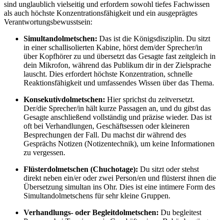
sind unglaublich vielseitig und erfordern sowohl tiefes Fachwissen
als auch höchste Konzentrationsfähigkeit und ein ausgeprägtes
Verantwortungsbewusstsein:
Simultandolmetschen:
Das ist die Königsdisziplin. Du sitzt
in einer schallisolierten Kabine, hörst dem/der Sprecher/in
über Kopfhörer zu und übersetzt das Gesagte fast zeitgleich in
dein Mikrofon, während das Publikum dir in der Zielsprache
lauscht. Dies erfordert höchste Konzentration, schnelle
Reaktionsfähigkeit und umfassendes Wissen über das Thema.
Konsekutivdolmetschen:
Hier sprichst du zeitversetzt.
Der/die Sprecher/in hält kurze Passagen an, und du gibst das
Gesagte anschließend vollständig und präzise wieder. Das ist
oft bei Verhandlungen, Geschäftsessen oder kleineren
Besprechungen der Fall. Du machst dir während des
Gesprächs Notizen (Notizentechnik), um keine Informationen
zu vergessen.
Flüsterdolmetschen (Chuchotage):
Du sitzt oder stehst
direkt neben ein/er oder zwei Person/en und flüsterst ihnen die
Übersetzung simultan ins Ohr. Dies ist eine intimere Form des
Simultandolmetschens für sehr kleine Gruppen.
Verhandlungs- oder Begleitdolmetschen:
Du begleitest