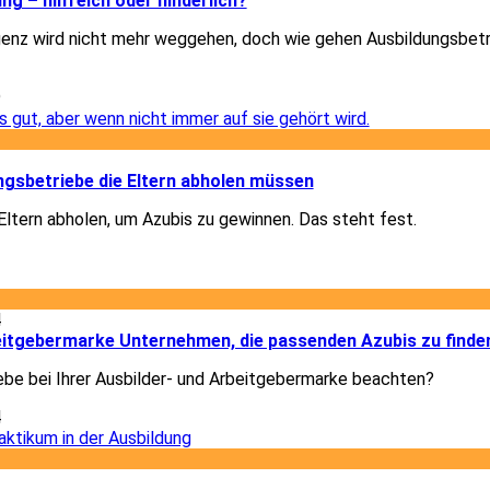
ung – hilfreich oder hinderlich?
igenz wird nicht mehr weggehen, doch wie gehen Ausbildungsbet
9
1
gsbetriebe die Eltern abholen müssen
ltern abholen, um Azubis zu gewinnen. Das steht fest.
1
4
beitgebermarke Unternehmen, die passenden Azubis zu finde
ebe bei Ihrer Ausbilder- und Arbeitgebermarke beachten?
4
1