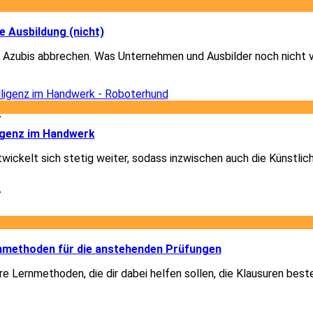
6
e Ausbildung (nicht)
 Azubis abbrechen. Was Unternehmen und Ausbilder noch nicht 
6
7
ligenz im Handwerk
ickelt sich stetig weiter, sodass inzwischen auch die Künstlich
7
2
rnmethoden für die anstehenden Prüfungen
re Lernmethoden, die dir dabei helfen sollen, die Klausuren best
2