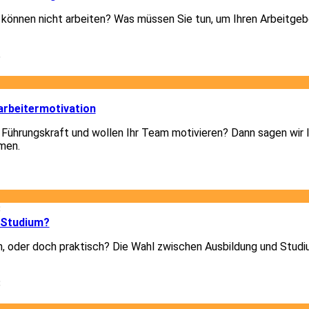
d können nicht arbeiten? Was müssen Sie tun, um Ihren Arbeitgeb
6
3
arbeitermotivation
 Führungskraft und wollen Ihr Team motivieren? Dann sagen wir I
men.
3
8
 Studium?
h, oder doch praktisch? Die Wahl zwischen Ausbildung und Studiu
8