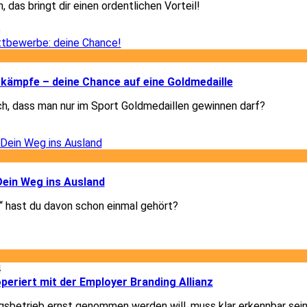
, das bringt dir einen ordentlichen Vorteil!
5
6
kämpfe – deine Chance auf eine Goldmedaille
ch, dass man nur im Sport Goldmedaillen gewinnen darf?
6
3
Dein Weg ins Ausland
 hast du davon schon einmal gehört?
3
4
eriert mit der Employer Branding Allianz
gsbetrieb ernst genommen werden will, muss klar erkennbar sein