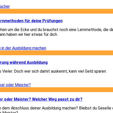
8
2
Lernmethoden für deine Prüfungen
hen um die Ecke und du brauchst noch eine Lernmethode, die di
nn haben wir hier etwas für dich.
2
2
ärung während Ausbildung
 Vieler. Doch wer sich damit auskennt, kann viel Geld sparen.
2
9
er oder Meister? Welcher Weg passt zu dir?
h dem Abschluss deiner Ausbildung machen? Bleibst du Geselle 
r Meister?