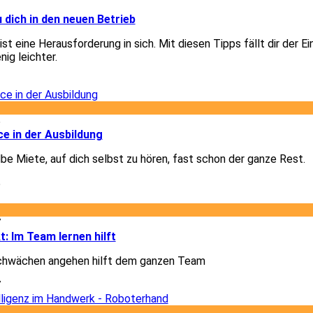
3
u dich in den neuen Betrieb
st eine Herausforderung in sich. Mit diesen Tipps fällt dir der Ei
nig leichter.
3
5
e in der Ausbildung
lbe Miete, auf dich selbst zu hören, fast schon der ganze Rest.
5
7
t: Im Team lernen hilft
chwächen angehen hilft dem ganzen Team
7