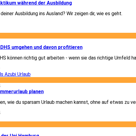
ktikum während der Ausbildung
deiner Ausbildung ins Ausland? Wir zeigen dir, wie es geht.
1
9
 ADHS umgehen und davon profitieren
 können richtig gut arbeiten - wenn sie das richtige Umfeld h
9
4
ommerurlaub planen
igen, wie du sparsam Urlaub machen kannst, ohne auf etwas zu ve
4
3
 der Uni Hamburg