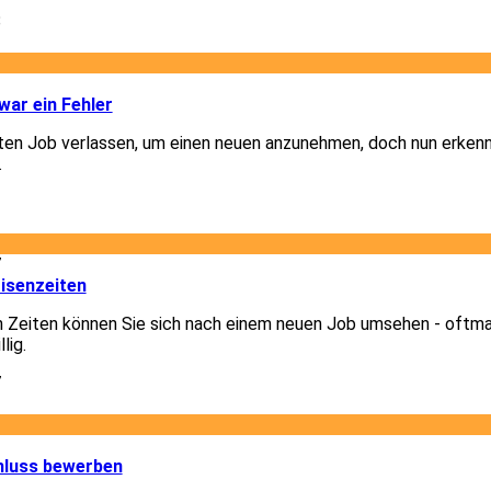
8
1
ar ein Fehler
lten Job verlassen, um einen neuen anzunehmen, doch nun erkenn
.
1
7
isenzeiten
n Zeiten können Sie sich nach einem neuen Job umsehen - oftm
lig.
7
1
hluss bewerben