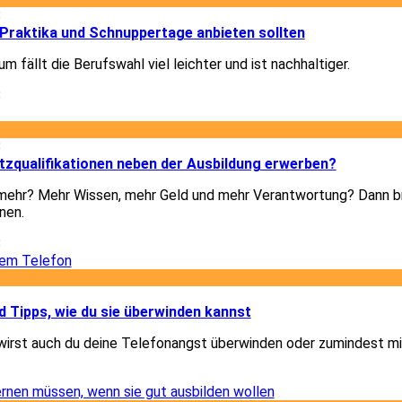
8
Praktika und Schnuppertage anbieten sollten
m fällt die Berufswahl viel leichter und ist nachhaltiger.
8
8
tzqualifikationen neben der Ausbildung erwerben?
h mehr? Mehr Wissen, mehr Geld und mehr Verantwortung? Dann b
nen.
8
1
 Tipps, wie du sie überwinden kannst
wirst auch du deine Telefonangst überwinden oder zumindest mi
1