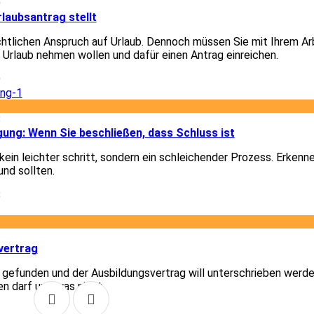
9
laubsantrag stellt
chtlichen Anspruch auf Urlaub. Dennoch müssen Sie mit Ihrem A
e Urlaub nehmen wollen und dafür einen Antrag einreichen.
9
8
gung: Wenn Sie beschließen, dass Schluss ist
ein leichter schritt, sondern ein schleichender Prozess. Erkenn
und sollten.
8
1
vertrag
t gefunden und der Ausbildungsvertrag will unterschrieben werde
en darf und was nicht.
1