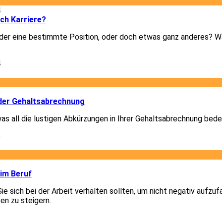
4
ich Karriere?
er eine bestimmte Position, oder doch etwas ganz anderes? Was
4
6
der Gehaltsabrechnung
was all die lustigen Abkürzungen in Ihrer Gehaltsabrechnung bede
6
2
 im Beruf
Sie sich bei der Arbeit verhalten sollten, um nicht negativ aufzuf
en zu steigern.
2