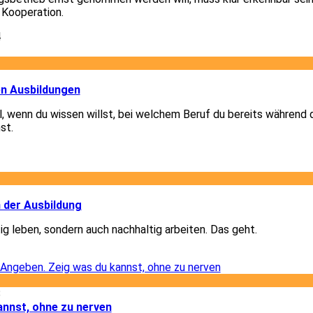
 Kooperation.
4
1
en Ausbildungen
el, wenn du wissen willst, bei welchem Beruf du bereits während 
st.
1
2
n der Ausbildung
ig leben, sondern auch nachhaltig arbeiten. Das geht.
2
8
annst, ohne zu nerven