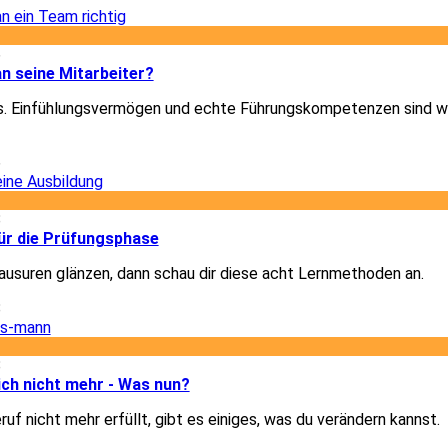
6
n seine Mitarbeiter?
les. Einfühlungsvermögen und echte Führungskompetenzen sind w
6
8
für die Prüfungsphase
Klausuren glänzen, dann schau dir diese acht Lernmethoden an.
8
8
dich nicht mehr - Was nun?
uf nicht mehr erfüllt, gibt es einiges, was du verändern kannst.