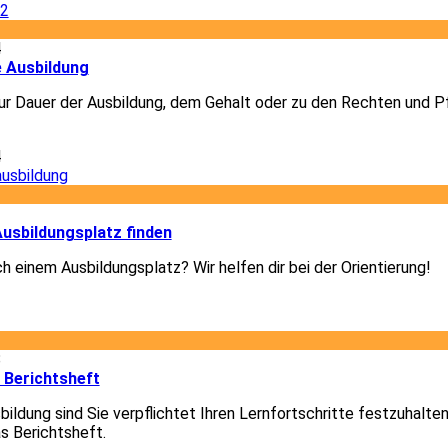
4
e Ausbildung
r Dauer der Ausbildung, dem Gehalt oder zu den Rechten und Pf
4
3
usbildungsplatz finden
h einem Ausbildungsplatz? Wir helfen dir bei der Orientierung!
3
8
 Berichtsheft
ildung sind Sie verpflichtet Ihren Lernfortschritte festzuhalte
as Berichtsheft.