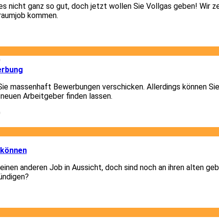
 es nicht ganz so gut, doch jetzt wollen Sie Vollgas geben! Wir z
Traumjob kommen.
1
0
erbung
Sie massenhaft Bewerbungen verschicken. Allerdings können Sie
 neuen Arbeitgeber finden lassen.
0
3
 können
 einen anderen Job in Aussicht, doch sind noch an ihren alten g
ündigen?
3