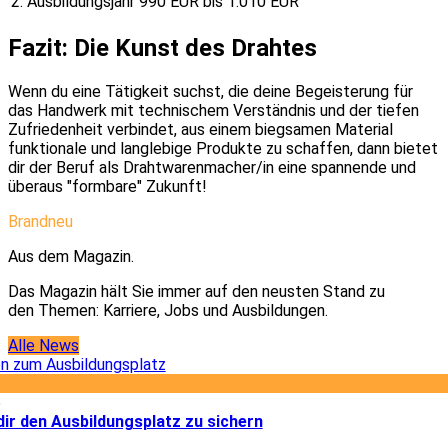
2. Ausbildungsjahr
990 EUR bis 1.010 EUR
Fazit: Die Kunst des Drahtes
Wenn du eine Tätigkeit suchst, die deine Begeisterung für
das Handwerk mit technischem Verständnis und der tiefen
Zufriedenheit verbindet, aus einem biegsamen Material
funktionale und langlebige Produkte zu schaffen, dann bietet
dir der Beruf als Drahtwarenmacher/in eine spannende und
überaus "formbare" Zukunft!
Brandneu
Aus dem Magazin.
Das Magazin hält Sie immer auf den neusten Stand zu
den Themen: Karriere, Jobs und Ausbildungen.
Alle News
5
dir den Ausbildungsplatz zu sichern