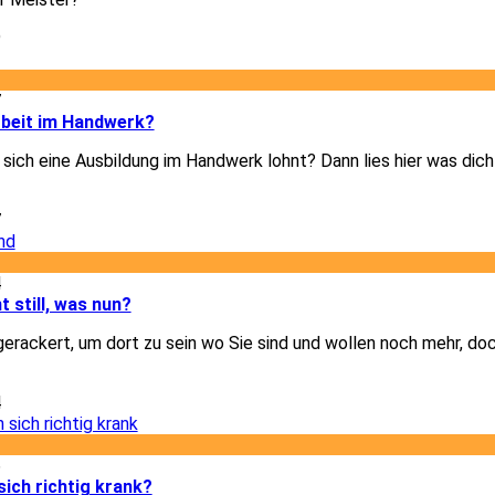
9
7
rbeit im Handwerk?
b sich eine Ausbildung im Handwerk lohnt? Dann lies hier was dic
7
4
t still, was nun?
gerackert, um dort zu sein wo Sie sind und wollen noch mehr, doc
4
6
ich richtig krank?