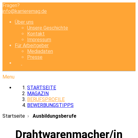
Fragen?
info@karrieremag.de
Über uns
Unsere Geschichte
Kontakt
Impressum
Für Arbeitgeber
Mediadaten
Presse
Menu
STARTSEITE
MAGAZIN
BERUFSPROFILE
BEWERBUNGSTIPPS
Startseite
Ausbildungsberufe
Drahtwarenmacher/in