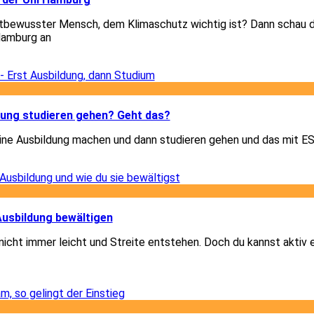
tbewusster Mensch, dem Klimaschutz wichtig ist? Dann schau di
Hamburg an
3
3
dung studieren gehen? Geht das?
eine Ausbildung machen und dann studieren gehen und das mit 
3
1
 Ausbildung bewältigen
 nicht immer leicht und Streite entstehen. Doch du kannst aktiv
1