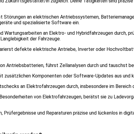
Zukunftsgestalter/in zugleich. Deine Tätigkeiten sind präzise
bst Störungen an elektrischen Antriebssystemen, Batteriemana
räte und spezialisierte Software ein.
nd Wartungsarbeiten an Elektro- und Hybridfahrzeugen durch, 
 Langlebigkeit der Fahrzeuge.
rierst defekte elektrische Antriebe, Inverter oder Hochvoltbatt
n Antriebsbatterien, führst Zellanalysen durch und tauschst b
it zusätzlichen Komponenten oder Software-Updates aus und ko
schecks an Elektrofahrzeugen durch, insbesondere im Bereich d
Besonderheiten von Elektrofahrzeugen, berätst sie zu Ladevorgä
n, Prüfergebnisse und Reparaturen präzise und lückenlos in digi