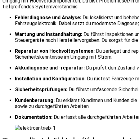
Umgang mit Hochvoltkomponenten. Du bist Problemlöser/in und 
tiefgreifendes Systemverständnis:
Fehlerdiagnose und Analyse:
Du lokalisierst und behe
Fahrzeugelektronik. Dabei setzt du modernste Diagnosege
Wartung und Instandhaltung:
Du führst Inspektionen u
Steuergeräte nach Herstellervorgaben. Du sorgst für die
Reparatur von Hochvoltsystemen:
Du zerlegst und repa
Sicherheitskenntnisse im Umgang mit Strom.
Akkudiagnose und -reparatur:
Du prüfst den Zustand vo
Installation und Konfiguration:
Du rüstest Fahrzeuge m
Sicherheitsprüfungen:
Du führst umfassende Sicherheit
Kundenberatung:
Du erklärst Kundinnen und Kunden die 
sowie zu durchgeführten Arbeiten.
Dokumentation:
Du erfasst alle durchgeführten Arbeite