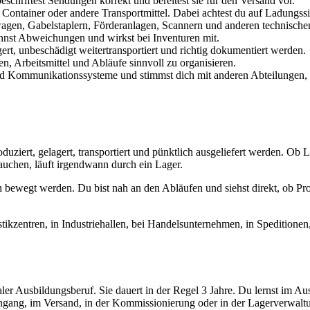
schriftest Sendungen korrekt und bereitest sie für den Versand vor.
ntainer oder andere Transportmittel. Dabei achtest du auf Ladungssi
gen, Gabelstaplern, Förderanlagen, Scannern und anderen technischen Hi
ennst Abweichungen und wirkst bei Inventuren mit.
ert, unbeschädigt weitertransportiert und richtig dokumentiert werden.
n, Arbeitsmittel und Abläufe sinnvoll zu organisieren.
nd Kommunikationssysteme und stimmst dich mit anderen Abteilungen, 
roduziert, gelagert, transportiert und pünktlich ausgeliefert werden. O
uchen, läuft irgendwann durch ein Lager.
h bewegt werden. Du bist nah an den Abläufen und siehst direkt, ob Proz
stikzentren, in Industriehallen, bei Handelsunternehmen, in Spedition
aler Ausbildungsberuf. Sie dauert in der Regel 3 Jahre. Du lernst im Au
ingang, im Versand, in der Kommissionierung oder in der Lagerverwaltu