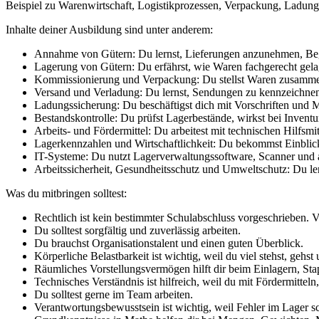
Beispiel zu Warenwirtschaft, Logistikprozessen, Verpackung, Ladun
Inhalte deiner Ausbildung sind unter anderem:
Annahme von Gütern: Du lernst, Lieferungen anzunehmen, Begle
Lagerung von Gütern: Du erfährst, wie Waren fachgerecht gela
Kommissionierung und Verpackung: Du stellst Waren zusammen, 
Versand und Verladung: Du lernst, Sendungen zu kennzeichnen, 
Ladungssicherung: Du beschäftigst dich mit Vorschriften und 
Bestandskontrolle: Du prüfst Lagerbestände, wirkst bei Invent
Arbeits- und Fördermittel: Du arbeitest mit technischen Hilfsmit
Lagerkennzahlen und Wirtschaftlichkeit: Du bekommst Einblick
IT-Systeme: Du nutzt Lagerverwaltungssoftware, Scanner und a
Arbeitssicherheit, Gesundheitsschutz und Umweltschutz: Du lern
Was du mitbringen solltest:
Rechtlich ist kein bestimmter Schulabschluss vorgeschrieben. V
Du solltest sorgfältig und zuverlässig arbeiten.
Du brauchst Organisationstalent und einen guten Überblick.
Körperliche Belastbarkeit ist wichtig, weil du viel stehst, gehs
Räumliches Vorstellungsvermögen hilft dir beim Einlagern, St
Technisches Verständnis ist hilfreich, weil du mit Fördermittel
Du solltest gerne im Team arbeiten.
Verantwortungsbewusstsein ist wichtig, weil Fehler im Lager 