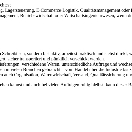
chtest
rung, Lagersteuerung, E-Commerce-Logistik, Qualitätsmanagement ode
gement, Betriebswirtschaft oder Wirtschaftsingenieurwesen, wenn du
Schreibtisch, sondern bist aktiv, arbeitest praktisch und siehst direkt, 
ert, sicher transportiert und pünktlich verschickt werden.
 Lieferungen, verschiedene Waren, unterschiedliche Aufträge und wechs
den in vielen Branchen gebraucht – vom Handel über die Industrie bis z
ern auch Organisation, Warenwirtschaft, Versand, Qualitätssicherung un
hen kannst und auch bei vielen Aufträgen ruhig bleibst, kann dieser Be