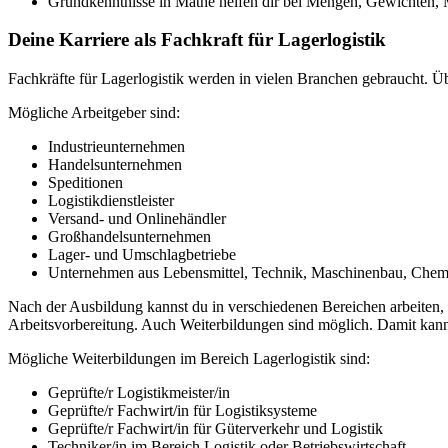
Grundkenntnisse in Mathe helfen dir bei Mengen, Gewichten,
Deine Karriere als Fachkraft für Lagerlogistik
Fachkräfte für Lagerlogistik werden in vielen Branchen gebraucht. Üb
Mögliche Arbeitgeber sind:
Industrieunternehmen
Handelsunternehmen
Speditionen
Logistikdienstleister
Versand- und Onlinehändler
Großhandelsunternehmen
Lager- und Umschlagbetriebe
Unternehmen aus Lebensmittel, Technik, Maschinenbau, Chem
Nach der Ausbildung kannst du in verschiedenen Bereichen arbeiten, 
Arbeitsvorbereitung. Auch Weiterbildungen sind möglich. Damit kann
Mögliche Weiterbildungen im Bereich Lagerlogistik sind:
Geprüfte/r Logistikmeister/in
Geprüfte/r Fachwirt/in für Logistiksysteme
Geprüfte/r Fachwirt/in für Güterverkehr und Logistik
Techniker/in im Bereich Logistik oder Betriebswirtschaft