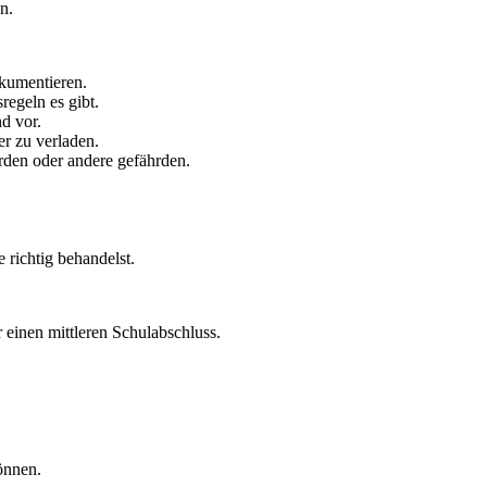
n.
okumentieren.
egeln es gibt.
d vor.
r zu verladen.
rden oder andere gefährden.
 richtig behandelst.
 einen mittleren Schulabschluss.
önnen.