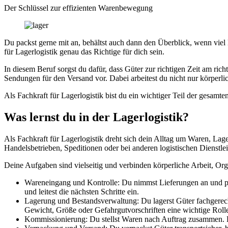
Der Schlüssel zur effizienten Warenbewegung
Du packst gerne mit an, behältst auch dann den Überblick, wenn viel l
für Lagerlogistik genau das Richtige für dich sein.
In diesem Beruf sorgst du dafür, dass Güter zur richtigen Zeit am ric
Sendungen für den Versand vor. Dabei arbeitest du nicht nur körperl
Als Fachkraft für Lagerlogistik bist du ein wichtiger Teil der gesa
Was lernst du in der Lagerlogistik?
Als Fachkraft für Lagerlogistik dreht sich dein Alltag um Waren, Lag
Handelsbetrieben, Speditionen oder bei anderen logistischen Dienstlei
Deine Aufgaben sind vielseitig und verbinden körperliche Arbeit, Or
Wareneingang und Kontrolle: Du nimmst Lieferungen an und prü
und leitest die nächsten Schritte ein.
Lagerung und Bestandsverwaltung: Du lagerst Güter fachgerech
Gewicht, Größe oder Gefahrgutvorschriften eine wichtige Roll
Kommissionierung: Du stellst Waren nach Auftrag zusammen. D