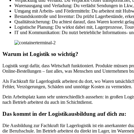
Verpackung und Versand: Du verpackst Güter transportsicher, be
Warenausgang und Verladung: Du verlädst Sendungen in Lkw, Co
Umgang mit Arbeits- und Fördermitteln: Du arbeitest mit Hubwa
Bestandskontrolle und Inventur: Du prüfst Lagerbestände, erk
Qualitätssicherung: Du achtest darauf, dass Waren korrekt gelag
Logistische Planung: Du wirkst dabei mit, Lagerprozesse, Toure
IT und Kommunikation: Du nutzt betriebliche Informations- u
Warum ist Logistik so wichtig?
Logistik sorgt dafür, dass Wirtschaft funktioniert. Produkte müssen p
Online-Bestellungen – fast alles, was Menschen und Unternehmen bra
Als Fachkraft für Lagerlogistik arbeitest du dort, wo Waren tatsächlic
Fehler, Verzögerungen, Schäden und unnötige Kosten zu vermeiden.
Dein Arbeitsplatz kann sehr unterschiedlich aussehen: in großen Logi
nach Betrieb arbeitest du auch im Schichtdienst.
Das kommt in der Logistikausbildung auf dich zu:
Die Ausbildung zur Fachkraft für Lagerlogistik ist ein anerkannter du
die Berufsschule. Im Betrieb arbeitest du direkt im Lager, im Warene