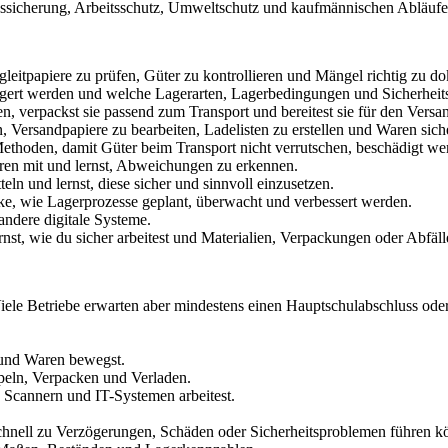
gssicherung, Arbeitsschutz, Umweltschutz und kaufmännischen Abläufe
itpapiere zu prüfen, Güter zu kontrollieren und Mängel richtig zu d
gert werden und welche Lagerarten, Lagerbedingungen und Sicherheitsr
verpackst sie passend zum Transport und bereitest sie für den Versan
Versandpapiere zu bearbeiten, Ladelisten zu erstellen und Waren siche
Methoden, damit Güter beim Transport nicht verrutschen, beschädigt we
uren mit und lernst, Abweichungen zu erkennen.
teln und lernst, diese sicher und sinnvoll einzusetzen.
e, wie Lagerprozesse geplant, überwacht und verbessert werden.
ndere digitale Systeme.
st, wie du sicher arbeitest und Materialien, Verpackungen oder Abfälle
iele Betriebe erwarten aber mindestens einen Hauptschulabschluss oder
t und Waren bewegst.
apeln, Verpacken und Verladen.
n, Scannern und IT-Systemen arbeitest.
schnell zu Verzögerungen, Schäden oder Sicherheitsproblemen führen k