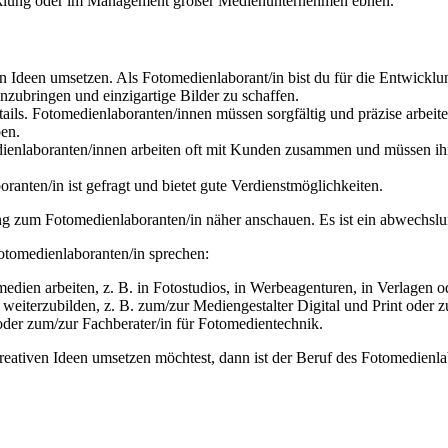
cklung oder im Management großer Medienunternehmen ebnen.
iven Ideen umsetzen. Als Fotomedienlaborant/in bist du für die Entwic
inzubringen und einzigartige Bilder zu schaffen.
ails. Fotomedienlaboranten/innen müssen sorgfältig und präzise arbeite
ben.
ienlaboranten/innen arbeiten oft mit Kunden zusammen und müssen ihre
anten/in ist gefragt und bietet gute Verdienstmöglichkeiten.
dung zum Fotomedienlaboranten/in näher anschauen. Es ist ein abwechsl
otomedienlaboranten/in sprechen:
dien arbeiten, z. B. in Fotostudios, in Werbeagenturen, in Verlagen od
 weiterzubilden, z. B. zum/zur Mediengestalter Digital und Print oder 
 oder zum/zur Fachberater/in für Fotomedientechnik.
reativen Ideen umsetzen möchtest, dann ist der Beruf des Fotomedienla