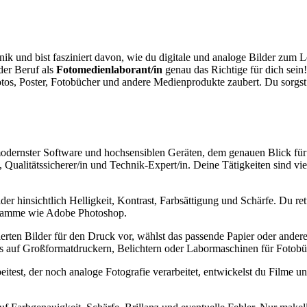
ik und bist fasziniert davon, wie du digitale und analoge Bilder zum 
 der Beruf als
Fotomedienlaborant/in
genau das Richtige für dich sein!
os, Poster, Fotobücher und andere Medienprodukte zaubert. Du sorgst da
odernster Software und hochsensiblen Geräten, dem genauen Blick für B
Qualitätssicherer/in und Technik-Expert/in. Deine Tätigkeiten sind vie
der hinsichtlich Helligkeit, Kontrast, Farbsättigung und Schärfe. Du ret
ogramme wie Adobe Photoshop.
erten Bilder für den Druck vor, wählst das passende Papier oder andere
s auf Großformatdruckern, Belichtern oder Labormaschinen für Fotobü
itest, der noch analoge Fotografie verarbeitet, entwickelst du Filme u