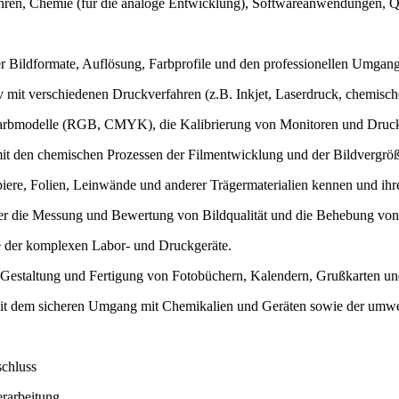
ahren, Chemie (für die analoge Entwicklung), Softwareanwendungen, Qu
ber Bildformate, Auflösung, Farbprofile und den professionellen Umgan
v mit verschiedenen Druckverfahren (z.B. Inkjet, Laserdruck, chemisch
Farbmodelle (RGB, CMYK), die Kalibrierung von Monitoren und Druck
t den chemischen Prozessen der Filmentwicklung und der Bildvergröß
piere, Folien, Leinwände und anderer Trägermaterialien kennen und ih
 die Messung und Bewertung von Bildqualität und die Behebung von
e der komplexen Labor- und Druckgeräte.
e Gestaltung und Fertigung von Fotobüchern, Kalendern, Grußkarten u
mit dem sicheren Umgang mit Chemikalien und Geräten sowie der umwe
schluss
erarbeitung