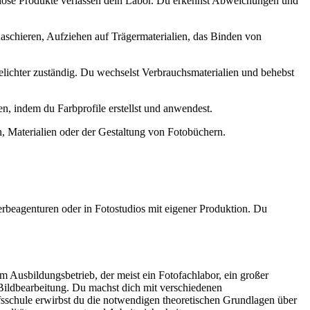
kellose Produkte verlassen dein Labor. Du erkennst Abweichungen und
schieren, Aufziehen auf Trägermaterialien, das Binden von
lichter zuständig. Du wechselst Verbrauchsmaterialien und behebst
en, indem du Farbprofile erstellst und anwendest.
, Materialien oder der Gestaltung von Fotobüchern.
erbeagenturen oder in Fotostudios mit eigener Produktion. Du
 im Ausbildungsbetrieb, der meist ein Fotofachlabor, ein großer
 Bildbearbeitung. Du machst dich mit verschiedenen
sschule erwirbst du die notwendigen theoretischen Grundlagen über