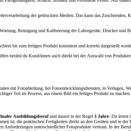
 auf Farbgenauigkeit, Schärfe, Brillanz und eventuelle Fehler. Nur ma
erverarbeitung der gedruckten Medien. Das kann das Zuschneiden, Ka
 Wartung, Reinigung und Kalibrierung der Laborgeräte, Drucker und Be
chirm bis zum fertigen Produkt konsistent und korrekt dargestellt werd
ften berätst du Kund/innen auch direkt bei der Auswahl von Produkten
lialen mit Fotoabteilung, bei Fotoentwicklungsdiensten, in Verlagen, W
ichtiger Teil im Prozess, aus einem Bild ein fertiges Produkt zu machen.
dualer Ausbildungsberuf
und dauert in der Regel
3 Jahre
. Du lernst
en ist, die praktischen Fertigkeiten direkt an den Geräten und in der
 Anforderungen unterschiedlicher Fotoprodukte vertraut. In der Beruf