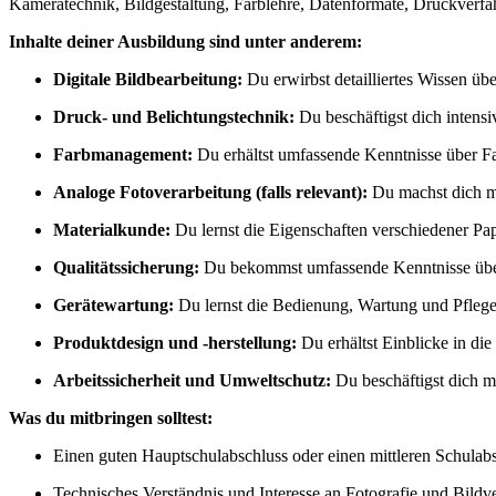
Kameratechnik, Bildgestaltung, Farblehre, Datenformate, Druckverf
Inhalte deiner Ausbildung sind unter anderem:
Digitale Bildbearbeitung:
Du erwirbst detailliertes Wissen ü
Druck- und Belichtungstechnik:
Du beschäftigst dich intensi
Farbmanagement:
Du erhältst umfassende Kenntnisse über 
Analoge Fotoverarbeitung (falls relevant):
Du machst dich mi
Materialkunde:
Du lernst die Eigenschaften verschiedener Pa
Qualitätssicherung:
Du bekommst umfassende Kenntnisse über
Gerätewartung:
Du lernst die Bedienung, Wartung und Pfleg
Produktdesign und -herstellung:
Du erhältst Einblicke in di
Arbeitssicherheit und Umweltschutz:
Du beschäftigst dich 
Was du mitbringen solltest:
Einen guten Hauptschulabschluss oder einen mittleren Schulab
Technisches Verständnis und Interesse an Fotografie und Bildv