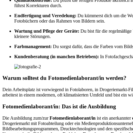
Qualitätskontrolle:
Du prüfst die fertigen Produkte akribisch
führst Korrekturen durch.
Endfertigung und Veredelung:
Du kümmerst dich um die Weit
Fotobüchern oder das Rahmen von Bildern sein.
Wartung und Pflege der Geräte:
Du bist für die regelmäßige
kleinere Störungen.
Farbmanagement:
Du sorgst dafür, dass die Farben vom Bilds
Kundenberatung (in manchen Betrieben):
In Fotofachgeschä
Warum solltest du Fotomedienlaborant/in werden?
Dein Arbeitsplatz ist vorwiegend in Fotolaboren, in Drogeriemarkt-Fi
arbeitest in einem modernen, oft klimatisierten Umfeld und bist ein w
Fotomedienlaborant/in: Das ist die Ausbildung
Die Ausbildung zum/zur
Fotomedienlaborant/in
ist ein anerkannter
Drogeriemarkt mit Fotoabteilung oder ein Medienproduktionsunternehm
Bildbearbeitungsprogrammen, Drucktechnologien und den spezifischen