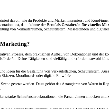
fasziniert davon, wie du Produkte und Marken inszenierst und Kund/inn
sentation bist, dann könnte der Beruf als
Gestalter/in für visuelles Ma
taltung von Verkaufsräumen, Schaufenstern, Messeständen und digitalen
s Marketing?
m kreativen Prozess, dem praktischen Aufbau von Dekorationen und der k
förder/in. Deine Tätigkeiten sind vielfältig und erfordern sowohl küns
nd Ideen für die Gestaltung von Verkaufsflächen, Schaufenstern, Ausst
du Skizzen, Moodboards oder digitale Entwürfe.
n Szene gesetzt werden. Dazu gehört das Arrangieren von Waren in Rega
.
keitsstarke Schaufensterdekorationen, die Passant/innen anlocken und 