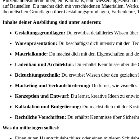
Einzelhandelsunternehmen, ein Kaufhaus, eine Messebaugesellschaft od
auf Baustellen. Du machst dich mit verschiedenen Materialien, Werkz
theoretischen Grundlagen über Gestaltungsgrundlagen, Farbenlehre, T
Inhalte deiner Ausbildung sind unter anderem:
Gestaltungsgrundlagen:
Du erwirbst detailliertes Wissen üb
Warenpräsentation:
Du beschäftigst dich intensiv mit den Te
Materialkunde:
Du machst dich mit den Eigenschaften und der 
Ladenbau und Architektur:
Du erhältst Kenntnisse über die
Beleuchtungstechnik:
Du erwirbst Wissen über den gezielten
Marketing und Verkaufsförderung:
Du lernst, wie visuelles
Konzeption und Entwurf:
Du lernst, kreative Ideen zu entwic
Kalkulation und Budgetierung:
Du machst dich mit der Koste
Rechtliche Vorschriften:
Du erhältst Kenntnisse über Sicher
Was du mitbringen solltest:
Einen guten Hauptschulabschluss oder einen mittleren Schulab