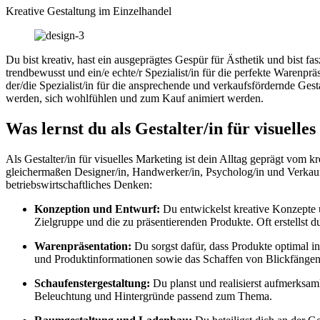
Kreative Gestaltung im Einzelhandel
Du bist kreativ, hast ein ausgeprägtes Gespür für Ästhetik und bist 
trendbewusst und ein/e echte/r Spezialist/in für die perfekte Warenprä
der/die Spezialist/in für die ansprechende und verkaufsfördernde Ges
werden, sich wohlfühlen und zum Kauf animiert werden.
Was lernst du als Gestalter/in für visuelle
Als Gestalter/in für visuelles Marketing ist dein Alltag geprägt vo
gleichermaßen Designer/in, Handwerker/in, Psycholog/in und Verkaufs
betriebswirtschaftliches Denken:
Konzeption und Entwurf:
Du entwickelst kreative Konzepte u
Zielgruppe und die zu präsentierenden Produkte. Oft erstellst 
Warenpräsentation:
Du sorgst dafür, dass Produkte optimal i
und Produktinformationen sowie das Schaffen von Blickfängen
Schaufenstergestaltung:
Du planst und realisierst aufmerksam
Beleuchtung und Hintergründe passend zum Thema.