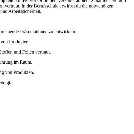
rtigkeiten direkt vor Ort in den Verkaufsräumen, Schaufenstern und
n vertraut. In der Berufsschule erwirbst du die notwendigen
und Arbeitssicherheit.
prechende Präsentationen zu entwickeln.
g von Produkten.
toffen und Folien vertraut.
nführung im Raum.
ng von Produkten.
trägt.