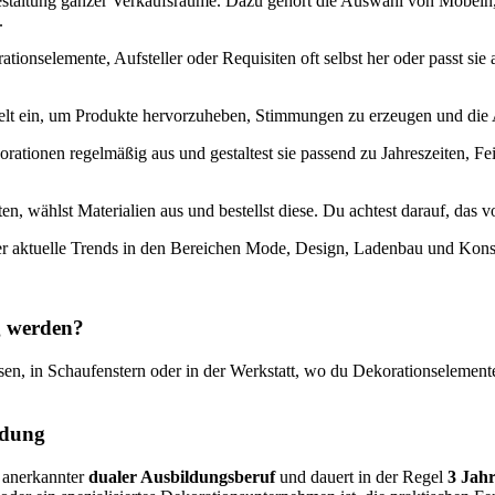
Gestaltung ganzer Verkaufsräume. Dazu gehört die Auswahl von Möbel
.
ationselemente, Aufsteller oder Requisiten oft selbst her oder passt si
ielt ein, um Produkte hervorzuheben, Stimmungen zu erzeugen und die
ationen regelmäßig aus und gestaltest sie passend zu Jahreszeiten, Fei
en, wählst Materialien aus und bestellst diese. Du achtest darauf, das
r aktuelle Trends in den Bereichen Mode, Design, Ladenbau und Kon
ng werden?
n, in Schaufenstern oder in der Werkstatt, wo du Dekorationselemente fe
ildung
n anerkannter
dualer Ausbildungsberuf
und dauert in der Regel
3 Jah