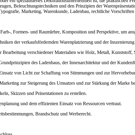
er ein spezialisiertes Dekorationsunternehmen ist, die praktischen Fe
eugen, Beleuchtungstechniken und den Prinzipien der Warenpräsentatio
ypografie, Marketing, Warenkunde, Ladenbau, rechtliche Vorschriften 
er Farb-, Formen- und Raumlehre, Komposition und Perspektive, um ans
chniken der verkaufsfördernden Warenplatzierung und der Inszenierun
Bearbeitung verschiedener Materialien wie Holz, Metall, Kunststoff, S
 Grundprinzipien des Ladenbaus, der Innenarchitektur und der Kunde
 Einsatz von Licht zur Schaffung von Stimmungen und zur Hervorhebu
 Marketing zur Steigerung des Umsatzes und zur Stärkung der Marke bei
keln, Skizzen und Präsentationen zu erstellen.
nplanung und dem effizienten Einsatz von Ressourcen vertraut.
heitsbestimmungen, Brandschutz und Werberecht.
schluss