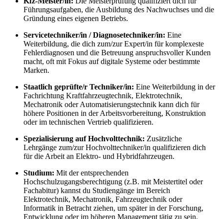
Kfz-Meister/in:
Die Meisterprüfung qualifiziert dich für
Führungsaufgaben, die Ausbildung des Nachwuchses und die
Gründung eines eigenen Betriebs.
Servicetechniker/in / Diagnosetechniker/in:
Eine
Weiterbildung, die dich zum/zur Expert/in für komplexeste
Fehlerdiagnosen und die Betreuung anspruchsvoller Kunden
macht, oft mit Fokus auf digitale Systeme oder bestimmte
Marken.
Staatlich geprüfte/r Techniker/in:
Eine Weiterbildung in der
Fachrichtung Kraftfahrzeugtechnik, Elektrotechnik,
Mechatronik oder Automatisierungstechnik kann dich für
höhere Positionen in der Arbeitsvorbereitung, Konstruktion
oder im technischen Vertrieb qualifizieren.
Spezialisierung auf Hochvolttechnik:
Zusätzliche
Lehrgänge zum/zur Hochvolttechniker/in qualifizieren dich
für die Arbeit an Elektro- und Hybridfahrzeugen.
Studium:
Mit der entsprechenden
Hochschulzugangsberechtigung (z.B. mit Meistertitel oder
Fachabitur) kannst du Studiengänge im Bereich
Elektrotechnik, Mechatronik, Fahrzeugtechnik oder
Informatik in Betracht ziehen, um später in der Forschung,
Entwicklung oder im höheren Management tätig zu sein.