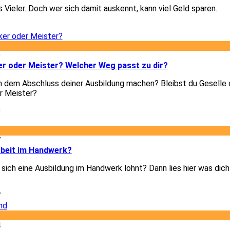
 Vieler. Doch wer sich damit auskennt, kann viel Geld sparen.
2
9
er oder Meister? Welcher Weg passt zu dir?
h dem Abschluss deiner Ausbildung machen? Bleibst du Geselle 
r Meister?
9
7
rbeit im Handwerk?
b sich eine Ausbildung im Handwerk lohnt? Dann lies hier was dic
7
4