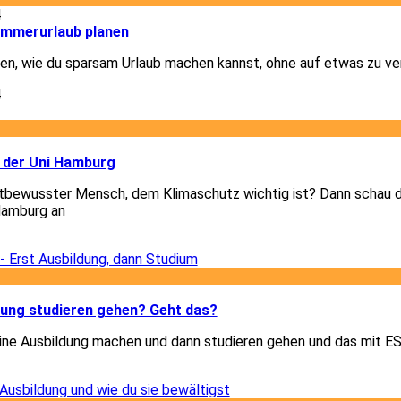
4
ommerurlaub planen
igen, wie du sparsam Urlaub machen kannst, ohne auf etwas zu ve
4
3
 der Uni Hamburg
tbewusster Mensch, dem Klimaschutz wichtig ist? Dann schau di
Hamburg an
3
3
dung studieren gehen? Geht das?
eine Ausbildung machen und dann studieren gehen und das mit 
3