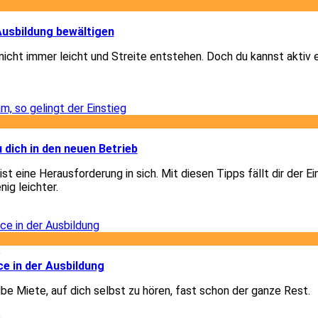
1
 Ausbildung bewältigen
 nicht immer leicht und Streite entstehen. Doch du kannst aktiv
1
3
u dich in den neuen Betrieb
st eine Herausforderung in sich. Mit diesen Tipps fällt dir der Ei
nig leichter.
3
5
e in der Ausbildung
lbe Miete, auf dich selbst zu hören, fast schon der ganze Rest.
5