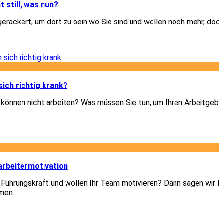
t still, was nun?
gerackert, um dort zu sein wo Sie sind und wollen noch mehr, doc
4
6
ich richtig krank?
d können nicht arbeiten? Was müssen Sie tun, um Ihren Arbeitgeb
6
3
arbeitermotivation
 Führungskraft und wollen Ihr Team motivieren? Dann sagen wir I
men.
3