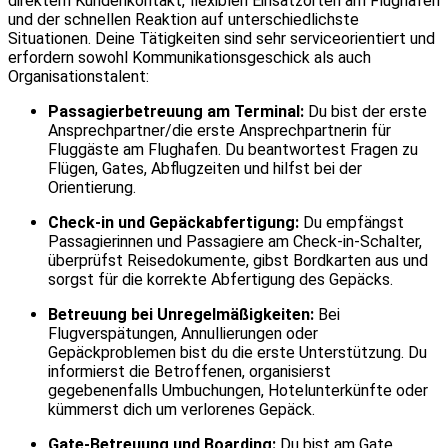
direktem Kundenkontakt, flexiblen Einsatzorten am Flughafen
und der schnellen Reaktion auf unterschiedlichste
Situationen. Deine Tätigkeiten sind sehr serviceorientiert und
erfordern sowohl Kommunikationsgeschick als auch
Organisationstalent:
Passagierbetreuung am Terminal:
Du bist der erste
Ansprechpartner/die erste Ansprechpartnerin für
Fluggäste am Flughafen. Du beantwortest Fragen zu
Flügen, Gates, Abflugzeiten und hilfst bei der
Orientierung.
Check-in und Gepäckabfertigung:
Du empfängst
Passagierinnen und Passagiere am Check-in-Schalter,
überprüfst Reisedokumente, gibst Bordkarten aus und
sorgst für die korrekte Abfertigung des Gepäcks.
Betreuung bei Unregelmäßigkeiten:
Bei
Flugverspätungen, Annullierungen oder
Gepäckproblemen bist du die erste Unterstützung. Du
informierst die Betroffenen, organisierst
gegebenenfalls Umbuchungen, Hotelunterkünfte oder
kümmerst dich um verlorenes Gepäck.
Gate-Betreuung und Boarding:
Du bist am Gate