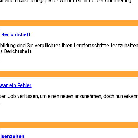
h einem Ausbildungsplatz? Wir helfen dir bei der Orientierung!
3
8
 Berichtsheft
ildung sind Sie verpflichtet Ihren Lernfortschritte festzuhalte
as Berichtsheft.
8
1
ar ein Fehler
lten Job verlassen, um einen neuen anzunehmen, doch nun erkenn
.
1
7
isenzeiten