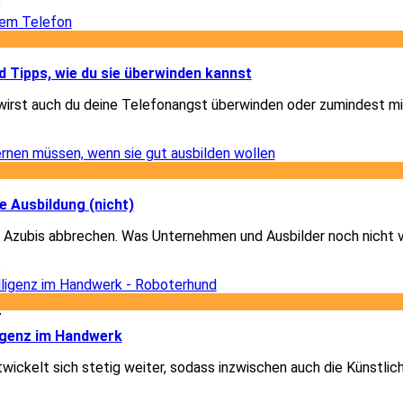
8
1
 Tipps, wie du sie überwinden kannst
wirst auch du deine Telefonangst überwinden oder zumindest mi
1
6
e Ausbildung (nicht)
 Azubis abbrechen. Was Unternehmen und Ausbilder noch nicht 
6
7
ligenz im Handwerk
ickelt sich stetig weiter, sodass inzwischen auch die Künstlich