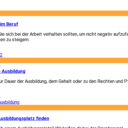
6
2
 im Beruf
Sie sich bei der Arbeit verhalten sollten, um nicht negativ aufzuf
en zu steigern.
2
4
e Ausbildung
r Dauer der Ausbildung, dem Gehalt oder zu den Rechten und Pf
4
3
usbildungsplatz finden