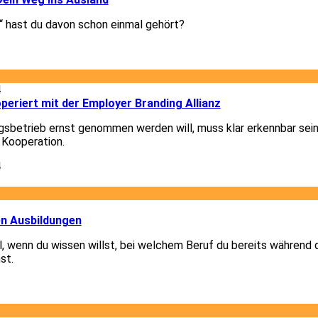
 hast du davon schon einmal gehört?
3
4
eriert mit der Employer Branding Allianz
gsbetrieb ernst genommen werden will, muss klar erkennbar sein
 Kooperation.
4
1
en Ausbildungen
el, wenn du wissen willst, bei welchem Beruf du bereits während 
st.
1