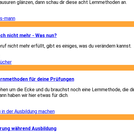
Klausuren glänzen, dann schau dir diese acht Lernmethoden an.
8
8
dich nicht mehr - Was nun?
uf nicht mehr erfüllt, gibt es einiges, was du verändern kannst.
8
2
Lernmethoden für deine Prüfungen
hen um die Ecke und du brauchst noch eine Lernmethode, die di
nn haben wir hier etwas für dich.
2
2
ärung während Ausbildung