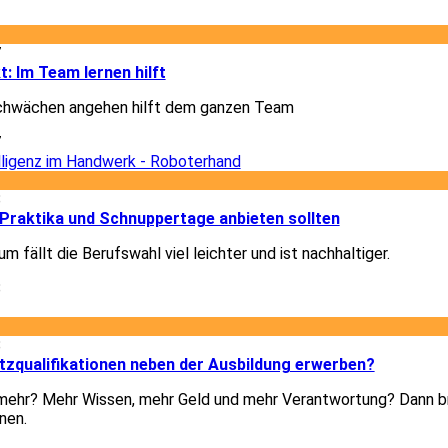
7
t: Im Team lernen hilft
chwächen angehen hilft dem ganzen Team
7
8
Praktika und Schnuppertage anbieten sollten
m fällt die Berufswahl viel leichter und ist nachhaltiger.
8
8
tzqualifikationen neben der Ausbildung erwerben?
h mehr? Mehr Wissen, mehr Geld und mehr Verantwortung? Dann b
nen.