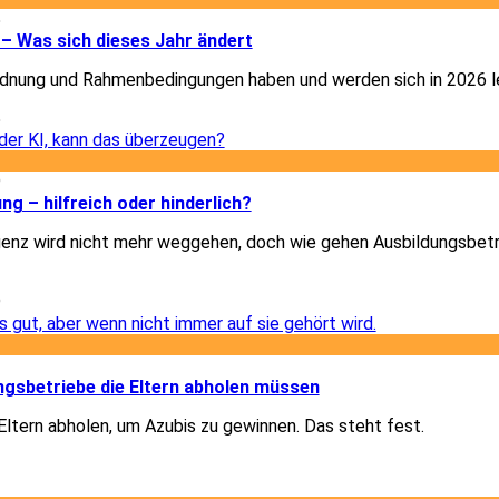
5
– Was sich dieses Jahr ändert
dnung und Rahmenbedingungen haben und werden sich in 2026 le
5
9
ung – hilfreich oder hinderlich?
igenz wird nicht mehr weggehen, doch wie gehen Ausbildungsbet
9
1
gsbetriebe die Eltern abholen müssen
ltern abholen, um Azubis zu gewinnen. Das steht fest.
1