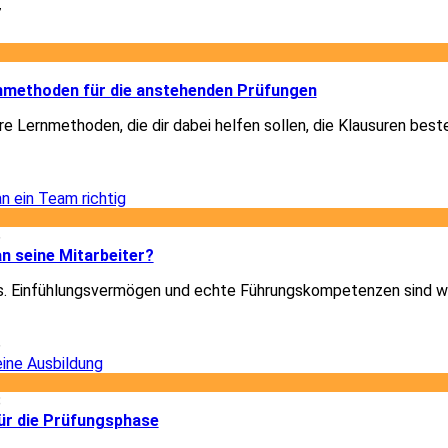
7
2
rnmethoden für die anstehenden Prüfungen
re Lernmethoden, die dir dabei helfen sollen, die Klausuren best
2
6
n seine Mitarbeiter?
les. Einfühlungsvermögen und echte Führungskompetenzen sind w
6
8
für die Prüfungsphase