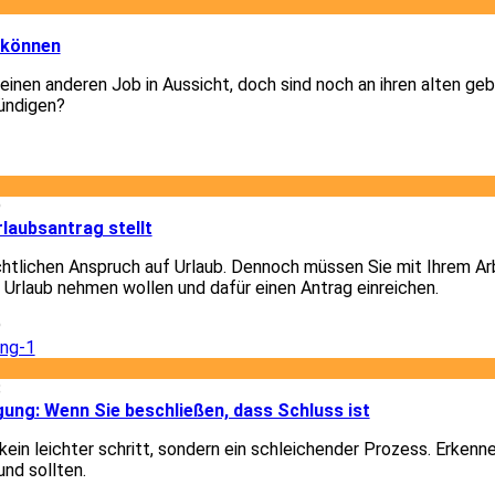
3
 können
 einen anderen Job in Aussicht, doch sind noch an ihren alten g
ündigen?
3
9
laubsantrag stellt
chtlichen Anspruch auf Urlaub. Dennoch müssen Sie mit Ihrem A
e Urlaub nehmen wollen und dafür einen Antrag einreichen.
9
8
gung: Wenn Sie beschließen, dass Schluss ist
ein leichter schritt, sondern ein schleichender Prozess. Erkenn
und sollten.