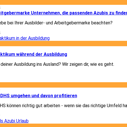
4
beitgebermarke Unternehmen, die passenden Azubis zu finde
ebe bei Ihrer Ausbilder- und Arbeitgebermarke beachten?
4
1
ktikum während der Ausbildung
deiner Ausbildung ins Ausland? Wir zeigen dir, wie es geht.
1
9
 ADHS umgehen und davon profitieren
 können richtig gut arbeiten - wenn sie das richtige Umfeld h
9