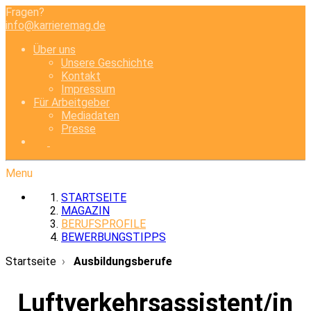
Fragen?
info@karrieremag.de
Über uns
Unsere Geschichte
Kontakt
Impressum
Für Arbeitgeber
Mediadaten
Presse
Menu
STARTSEITE
MAGAZIN
BERUFSPROFILE
BEWERBUNGSTIPPS
Startseite
Ausbildungsberufe
Luftverkehrsassistent/in