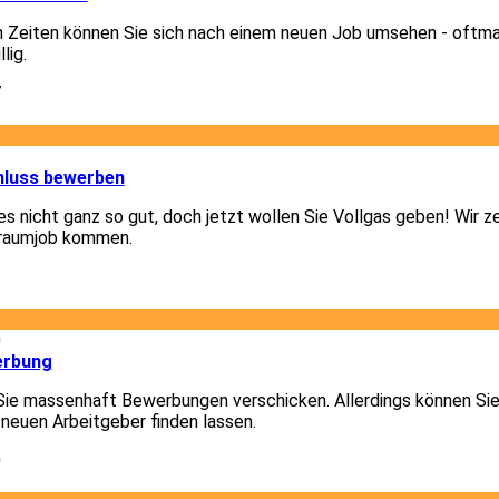
n Zeiten können Sie sich nach einem neuen Job umsehen - oftm
lig.
7
1
hluss bewerben
 es nicht ganz so gut, doch jetzt wollen Sie Vollgas geben! Wir z
Traumjob kommen.
1
0
erbung
Sie massenhaft Bewerbungen verschicken. Allerdings können Sie
 neuen Arbeitgeber finden lassen.
0