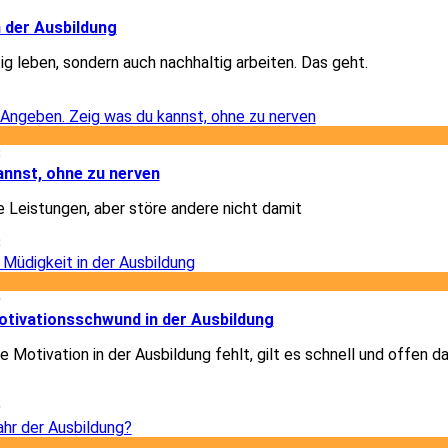
2
n der Ausbildung
ig leben, sondern auch nachhaltig arbeiten. Das geht.
2
8
annst, ohne zu nerven
e Leistungen, aber störe andere nicht damit
8
9
otivationsschwund in der Ausbildung
 Motivation in der Ausbildung fehlt, gilt es schnell und offen d
9