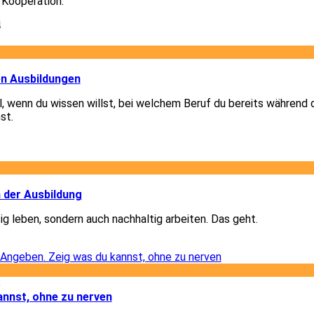
 Kooperation.
4
1
en Ausbildungen
el, wenn du wissen willst, bei welchem Beruf du bereits während 
st.
1
2
n der Ausbildung
ig leben, sondern auch nachhaltig arbeiten. Das geht.
2
8
annst, ohne zu nerven