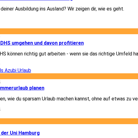
deiner Ausbildung ins Ausland? Wir zeigen dir, wie es geht.
1
9
 ADHS umgehen und davon profitieren
 können richtig gut arbeiten - wenn sie das richtige Umfeld h
9
4
ommerurlaub planen
igen, wie du sparsam Urlaub machen kannst, ohne auf etwas zu ve
4
3
 der Uni Hamburg