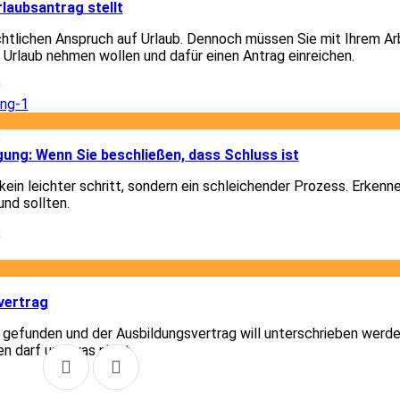
laubsantrag stellt
chtlichen Anspruch auf Urlaub. Dennoch müssen Sie mit Ihrem A
e Urlaub nehmen wollen und dafür einen Antrag einreichen.
9
8
gung: Wenn Sie beschließen, dass Schluss ist
ein leichter schritt, sondern ein schleichender Prozess. Erkenn
und sollten.
8
1
vertrag
t gefunden und der Ausbildungsvertrag will unterschrieben werde
en darf und was nicht.
1