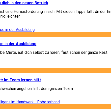
u dich in den neuen Betrieb
st eine Herausforderung in sich. Mit diesen Tipps fällt dir der Ei
nig leichter.
3
5
e in der Ausbildung
lbe Miete, auf dich selbst zu hören, fast schon der ganze Rest.
5
7
t: Im Team lernen hilft
chwächen angehen hilft dem ganzen Team
7