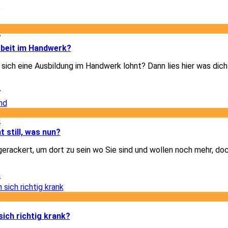
9
7
rbeit im Handwerk?
b sich eine Ausbildung im Handwerk lohnt? Dann lies hier was dic
7
4
t still, was nun?
gerackert, um dort zu sein wo Sie sind und wollen noch mehr, doc
4
6
ich richtig krank?