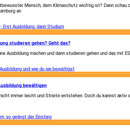
tbewusster Mensch, dem Klimaschutz wichtig ist? Dann schau di
Hamburg an
3
3
dung studieren gehen? Geht das?
eine Ausbildung machen und dann studieren gehen und das mit 
3
1
 Ausbildung bewältigen
 nicht immer leicht und Streite entstehen. Doch du kannst aktiv
1
3