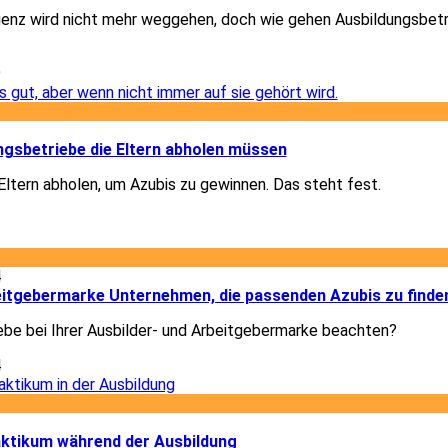
igenz wird nicht mehr weggehen, doch wie gehen Ausbildungsbet
9
1
gsbetriebe die Eltern abholen müssen
ltern abholen, um Azubis zu gewinnen. Das steht fest.
1
4
beitgebermarke Unternehmen, die passenden Azubis zu finde
ebe bei Ihrer Ausbilder- und Arbeitgebermarke beachten?
4
1
ktikum während der Ausbildung