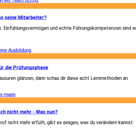
6
n seine Mitarbeiter?
les. Einfühlungsvermögen und echte Führungskompetenzen sind w
6
8
für die Prüfungsphase
Klausuren glänzen, dann schau dir diese acht Lernmethoden an.
8
8
dich nicht mehr - Was nun?
uf nicht mehr erfüllt, gibt es einiges, was du verändern kannst.
8