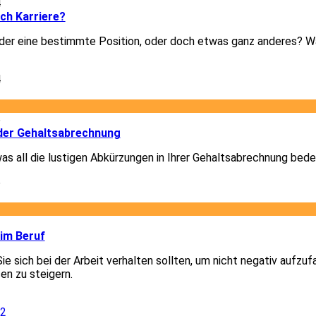
4
ich Karriere?
er eine bestimmte Position, oder doch etwas ganz anderes? Was
4
6
der Gehaltsabrechnung
was all die lustigen Abkürzungen in Ihrer Gehaltsabrechnung bede
6
2
 im Beruf
Sie sich bei der Arbeit verhalten sollten, um nicht negativ aufzuf
en zu steigern.
2