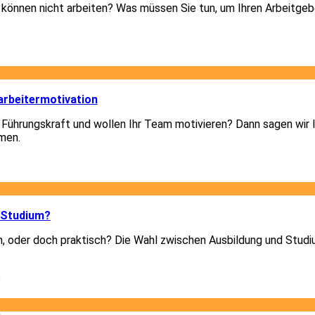
d können nicht arbeiten? Was müssen Sie tun, um Ihren Arbeitgeb
6
3
arbeitermotivation
 Führungskraft und wollen Ihr Team motivieren? Dann sagen wir I
men.
3
8
 Studium?
h, oder doch praktisch? Die Wahl zwischen Ausbildung und Studiu
8