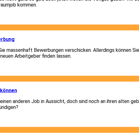
Traumjob kommen.
1
0
erbung
Sie massenhaft Bewerbungen verschicken. Allerdings können Sie
 neuen Arbeitgeber finden lassen.
0
3
 können
 einen anderen Job in Aussicht, doch sind noch an ihren alten g
ündigen?
3
9