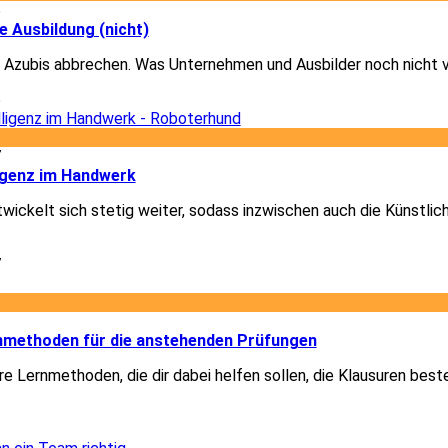
6
e Ausbildung (nicht)
 Azubis abbrechen. Was Unternehmen und Ausbilder noch nicht 
6
7
ligenz im Handwerk
ickelt sich stetig weiter, sodass inzwischen auch die Künstlich
7
2
rnmethoden für die anstehenden Prüfungen
re Lernmethoden, die dir dabei helfen sollen, die Klausuren best
2