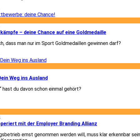
5
6
kämpfe – deine Chance auf eine Goldmedaille
ch, dass man nur im Sport Goldmedaillen gewinnen darf?
6
3
Dein Weg ins Ausland
 hast du davon schon einmal gehört?
3
4
eriert mit der Employer Branding Allianz
gsbetrieb ernst genommen werden will, muss klar erkennbar sein