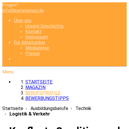
Fragen?
info@karrieremag.de
Über uns
Unsere Geschichte
Kontakt
Impressum
Für Arbeitgeber
Mediadaten
Presse
Menu
STARTSEITE
MAGAZIN
BERUFSPROFILE
BEWERBUNGSTIPPS
Startseite
Ausbildungsberufe
Technik
Logistik & Verkehr