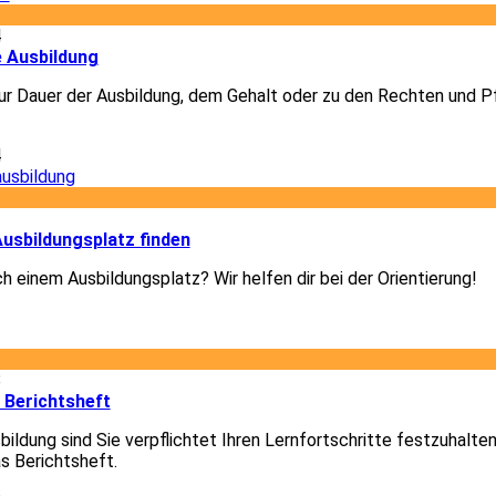
4
e Ausbildung
r Dauer der Ausbildung, dem Gehalt oder zu den Rechten und Pf
4
3
usbildungsplatz finden
h einem Ausbildungsplatz? Wir helfen dir bei der Orientierung!
3
8
 Berichtsheft
ildung sind Sie verpflichtet Ihren Lernfortschritte festzuhalte
as Berichtsheft.