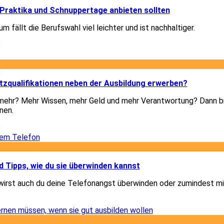
8
Praktika und Schnuppertage anbieten sollten
m fällt die Berufswahl viel leichter und ist nachhaltiger.
8
8
tzqualifikationen neben der Ausbildung erwerben?
h mehr? Mehr Wissen, mehr Geld und mehr Verantwortung? Dann b
nen.
8
1
 Tipps, wie du sie überwinden kannst
wirst auch du deine Telefonangst überwinden oder zumindest mi
1