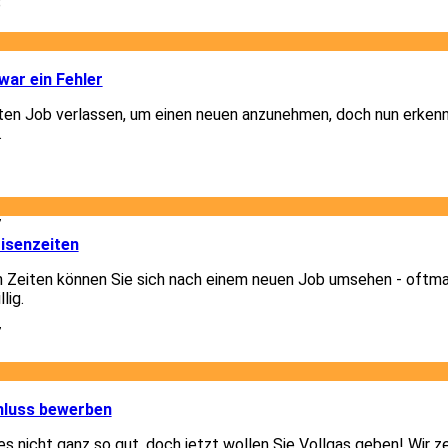
8
1
ar ein Fehler
lten Job verlassen, um einen neuen anzunehmen, doch nun erkenn
.
1
7
isenzeiten
n Zeiten können Sie sich nach einem neuen Job umsehen - oftm
lig.
7
1
hluss bewerben
 es nicht ganz so gut, doch jetzt wollen Sie Vollgas geben! Wir z