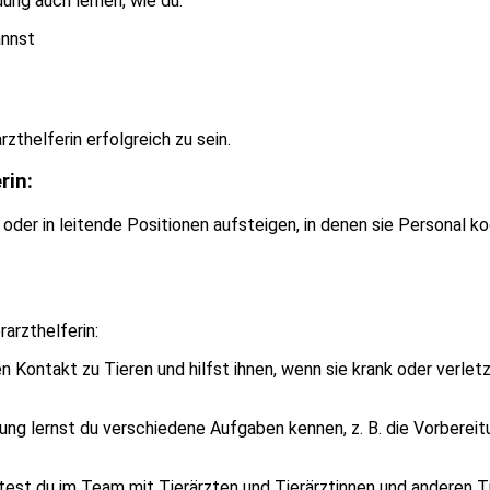
ung auch lernen, wie du:
annst
rzthelferin erfolgreich zu sein.
rin:
n oder in leitende Positionen aufsteigen, in denen sie Personal k
rarzthelferin:
en Kontakt zu Tieren und hilfst ihnen, wenn sie krank oder verle
ung lernst du verschiedene Aufgaben kennen, z. B. die Vorberei
itest du im Team mit Tierärzten und Tierärztinnen und anderen 