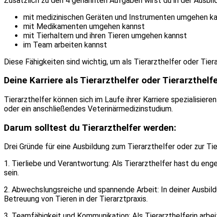
Zusätzlich zu den 4 genannten Aufgaben wirst du in der Ausbild
mit medizinischen Geräten und Instrumenten umgehen k
mit Medikamenten umgehen kannst
mit Tierhaltern und ihren Tieren umgehen kannst
im Team arbeiten kannst
Diese Fähigkeiten sind wichtig, um als Tierarzthelfer oder Tiera
Deine Karriere als Tierarzthelfer oder Tierarzthelfe
Tierarzthelfer können sich im Laufe ihrer Karriere spezialisiere
oder ein anschließendes Veterinärmedizinstudium.
Darum solltest du Tierarzthelfer werden:
Drei Gründe für eine Ausbildung zum Tierarzthelfer oder zur Tie
1. Tierliebe und Verantwortung: Als Tierarzthelfer hast du eng
sein.
2. Abwechslungsreiche und spannende Arbeit: In deiner Ausbild
Betreuung von Tieren in der Tierarztpraxis.
3. Teamfähigkeit und Kommunikation: Als Tierarzthelferin arbe