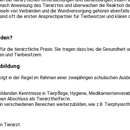
nach Anweisung des Tierarztes und überwachen die Reaktion der
chseln von Verbänden und die Wundversorgung gehören ebenfalls 
er sind oft die ersten Ansprechpartner für Tierbesitzer und klä
rden?
 für die tierärztliche Praxis. Sie tragen dazu bei, die Gesundhei
en und Tierbesitzern.
sbildung
olgt in der Regel im Rahmen einer zweijährigen schulischen Ausbi
bildenden Kenntnisse in Tierpflege, Hygiene, Medikamentenvera
en Abschluss als Tierarzthelfer/in.
 in verschiedenen Bereichen weiterzubilden, wie z.B. Tierphysiot
n Tierarzt