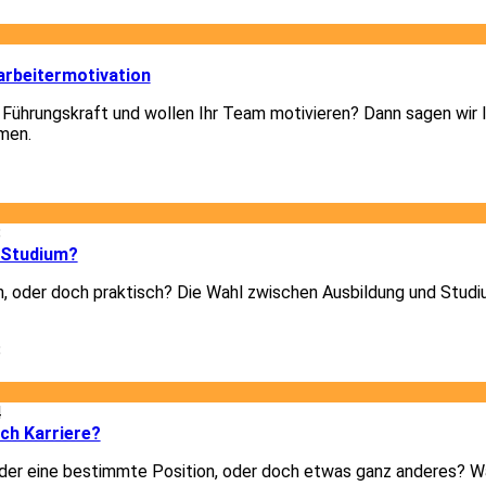
3
arbeitermotivation
 Führungskraft und wollen Ihr Team motivieren? Dann sagen wir I
men.
3
8
 Studium?
h, oder doch praktisch? Die Wahl zwischen Ausbildung und Studiu
8
4
ich Karriere?
er eine bestimmte Position, oder doch etwas ganz anderes? Was