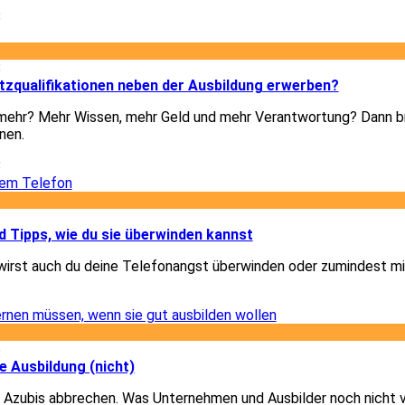
8
8
tzqualifikationen neben der Ausbildung erwerben?
h mehr? Mehr Wissen, mehr Geld und mehr Verantwortung? Dann b
nen.
8
1
 Tipps, wie du sie überwinden kannst
wirst auch du deine Telefonangst überwinden oder zumindest mi
1
6
e Ausbildung (nicht)
 Azubis abbrechen. Was Unternehmen und Ausbilder noch nicht 