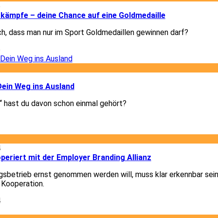
6
kämpfe – deine Chance auf eine Goldmedaille
ch, dass man nur im Sport Goldmedaillen gewinnen darf?
6
3
Dein Weg ins Ausland
 hast du davon schon einmal gehört?
3
4
eriert mit der Employer Branding Allianz
gsbetrieb ernst genommen werden will, muss klar erkennbar sein
 Kooperation.
4