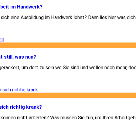
7
rbeit im Handwerk?
b sich eine Ausbildung im Handwerk lohnt? Dann lies hier was dic
7
4
t still, was nun?
gerackert, um dort zu sein wo Sie sind und wollen noch mehr, doc
4
6
ich richtig krank?
d können nicht arbeiten? Was müssen Sie tun, um Ihren Arbeitgeb
6