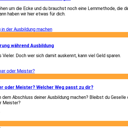
hen um die Ecke und du brauchst noch eine Lernmethode, die di
nn haben wir hier etwas für dich.
2
2
ärung während Ausbildung
 Vieler. Doch wer sich damit auskennt, kann viel Geld sparen.
2
9
er oder Meister? Welcher Weg passt zu dir?
h dem Abschluss deiner Ausbildung machen? Bleibst du Geselle 
r Meister?
9