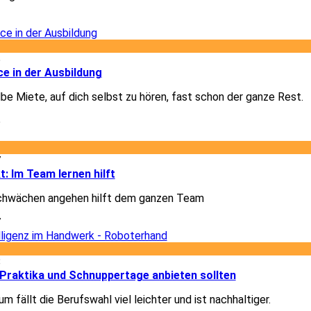
3
5
e in der Ausbildung
lbe Miete, auf dich selbst zu hören, fast schon der ganze Rest.
5
7
t: Im Team lernen hilft
chwächen angehen hilft dem ganzen Team
7
8
Praktika und Schnuppertage anbieten sollten
m fällt die Berufswahl viel leichter und ist nachhaltiger.