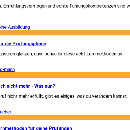
les. Einfühlungsvermögen und echte Führungskompetenzen sind w
6
8
für die Prüfungsphase
Klausuren glänzen, dann schau dir diese acht Lernmethoden an.
8
8
dich nicht mehr - Was nun?
uf nicht mehr erfüllt, gibt es einiges, was du verändern kannst.
8
2
Lernmethoden für deine Prüfungen