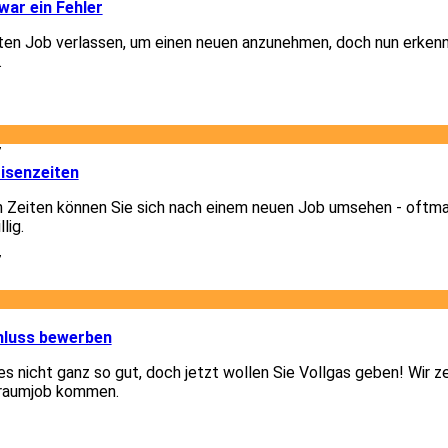
ar ein Fehler
lten Job verlassen, um einen neuen anzunehmen, doch nun erkenn
.
1
7
isenzeiten
n Zeiten können Sie sich nach einem neuen Job umsehen - oftm
lig.
7
1
hluss bewerben
 es nicht ganz so gut, doch jetzt wollen Sie Vollgas geben! Wir z
Traumjob kommen.
1