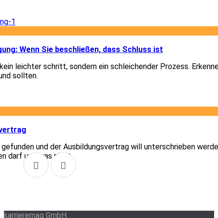
9
8
gung: Wenn Sie beschließen, dass Schluss ist
ein leichter schritt, sondern ein schleichender Prozess. Erkenn
und sollten.
8
1
vertrag
t gefunden und der Ausbildungsvertrag will unterschrieben werde
en darf und was nicht.
1
karrieremag GmbH