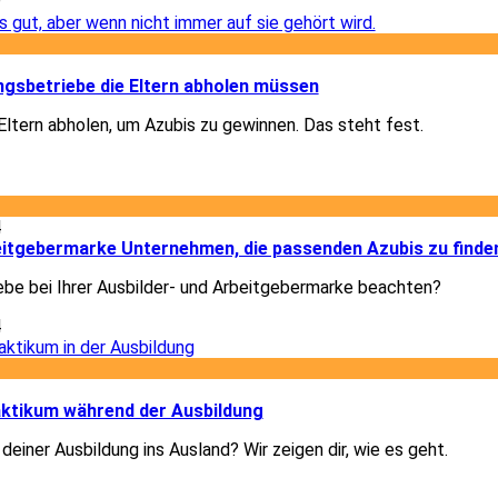
9
1
gsbetriebe die Eltern abholen müssen
ltern abholen, um Azubis zu gewinnen. Das steht fest.
1
4
beitgebermarke Unternehmen, die passenden Azubis zu finde
ebe bei Ihrer Ausbilder- und Arbeitgebermarke beachten?
4
1
ktikum während der Ausbildung
deiner Ausbildung ins Ausland? Wir zeigen dir, wie es geht.
1