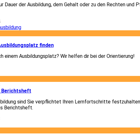
r Dauer der Ausbildung, dem Gehalt oder zu den Rechten und Pf
4
3
usbildungsplatz finden
h einem Ausbildungsplatz? Wir helfen dir bei der Orientierung!
3
8
 Berichtsheft
ildung sind Sie verpflichtet Ihren Lernfortschritte festzuhalte
as Berichtsheft.
8
1