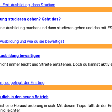
3
3
dung studieren gehen? Geht das?
eine Ausbildung machen und dann studieren gehen und das mit 
3
1
 Ausbildung bewältigen
 nicht immer leicht und Streite entstehen. Doch du kannst aktiv
1
3
u dich in den neuen Betrieb
st eine Herausforderung in sich. Mit diesen Tipps fällt dir der Ei
nig leichter.