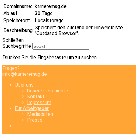
Domainname:
karrieremag.de
Ablauf:
30 Tage
Speicherort:
Localstorage
Speichert den Zustand der Hinweisleiste
Beschreibung:
"Outdated Browser".
Schließen
Suchbegriffe
Drücken Sie die Eingabetaste um zu suchen
Fragen?
info@karrieremag.de
Über uns
Unsere Geschichte
Kontakt
Impressum
Für Arbeitgeber
Mediadaten
Presse