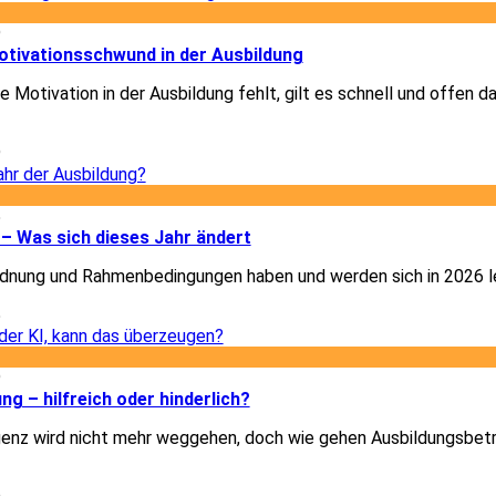
9
otivationsschwund in der Ausbildung
 Motivation in der Ausbildung fehlt, gilt es schnell und offen d
9
5
– Was sich dieses Jahr ändert
dnung und Rahmenbedingungen haben und werden sich in 2026 le
5
9
ung – hilfreich oder hinderlich?
igenz wird nicht mehr weggehen, doch wie gehen Ausbildungsbet