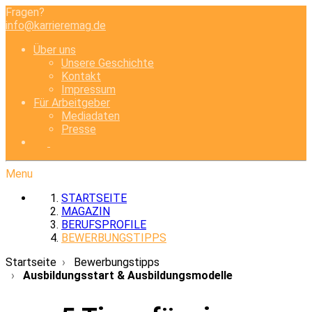
Fragen?
info@karrieremag.de
Über uns
Unsere Geschichte
Kontakt
Impressum
Für Arbeitgeber
Mediadaten
Presse
Menu
STARTSEITE
MAGAZIN
BERUFSPROFILE
BEWERBUNGSTIPPS
Startseite
Bewerbungstipps
Ausbildungsstart & Ausbildungsmodelle