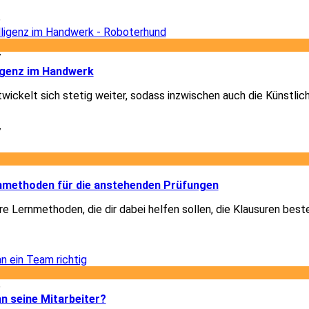
6
7
ligenz im Handwerk
ickelt sich stetig weiter, sodass inzwischen auch die Künstlich
7
2
rnmethoden für die anstehenden Prüfungen
re Lernmethoden, die dir dabei helfen sollen, die Klausuren best
2
6
n seine Mitarbeiter?