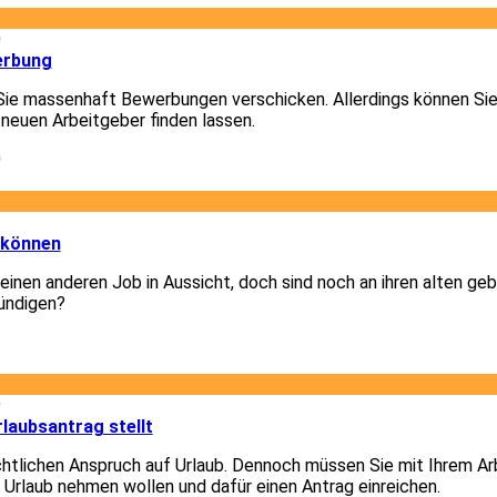
0
erbung
Sie massenhaft Bewerbungen verschicken. Allerdings können Sie
 neuen Arbeitgeber finden lassen.
0
3
 können
 einen anderen Job in Aussicht, doch sind noch an ihren alten g
ündigen?
3
9
laubsantrag stellt
chtlichen Anspruch auf Urlaub. Dennoch müssen Sie mit Ihrem A
e Urlaub nehmen wollen und dafür einen Antrag einreichen.