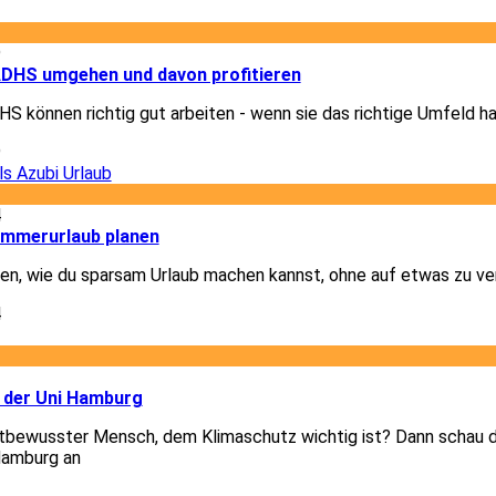
9
 ADHS umgehen und davon profitieren
 können richtig gut arbeiten - wenn sie das richtige Umfeld h
9
4
ommerurlaub planen
igen, wie du sparsam Urlaub machen kannst, ohne auf etwas zu ve
4
3
 der Uni Hamburg
tbewusster Mensch, dem Klimaschutz wichtig ist? Dann schau di
Hamburg an