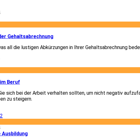
4
6
der Gehaltsabrechnung
was all die lustigen Abkürzungen in Ihrer Gehaltsabrechnung bede
6
2
 im Beruf
Sie sich bei der Arbeit verhalten sollten, um nicht negativ aufzuf
en zu steigern.
2
4
e Ausbildung