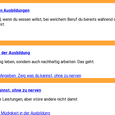
1
en Ausbildungen
el, wenn du wissen willst, bei welchem Beruf du bereits während 
st.
1
2
n der Ausbildung
ig leben, sondern auch nachhaltig arbeiten. Das geht.
2
8
annst, ohne zu nerven
e Leistungen, aber störe andere nicht damit
8