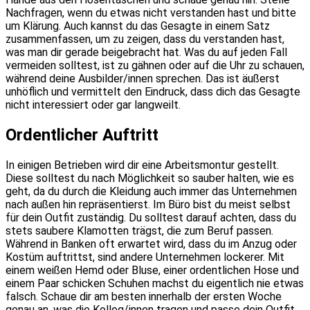
Nachfragen, wenn du etwas nicht verstanden hast und bitte
um Klärung. Auch kannst du das Gesagte in einem Satz
zusammenfassen, um zu zeigen, dass du verstanden hast,
was man dir gerade beigebracht hat. Was du auf jeden Fall
vermeiden solltest, ist zu gähnen oder auf die Uhr zu schauen,
während deine Ausbilder/innen sprechen. Das ist äußerst
unhöflich und vermittelt den Eindruck, dass dich das Gesagte
nicht interessiert oder gar langweilt.
Ordentlicher Auftritt
In einigen Betrieben wird dir eine Arbeitsmontur gestellt.
Diese solltest du nach Möglichkeit so sauber halten, wie es
geht, da du durch die Kleidung auch immer das Unternehmen
nach außen hin repräsentierst. Im Büro bist du meist selbst
für dein Outfit zuständig. Du solltest darauf achten, dass du
stets saubere Klamotten trägst, die zum Beruf passen.
Während in Banken oft erwartet wird, dass du im Anzug oder
Kostüm auftrittst, sind andere Unternehmen lockerer. Mit
einem weißen Hemd oder Bluse, einer ordentlichen Hose und
einem Paar schicken Schuhen machst du eigentlich nie etwas
falsch. Schaue dir am besten innerhalb der ersten Woche
genau an, was die Kolleg/innen tragen und passe dein Outfit