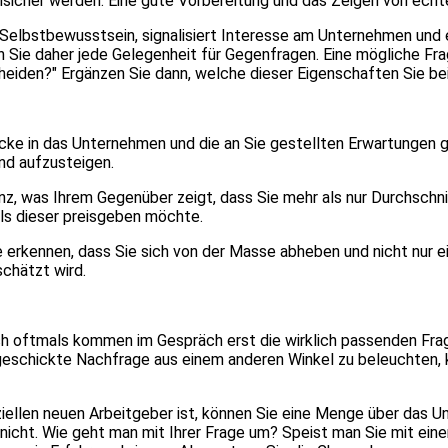
sicher werden. Eine gute Vorbereitung und das Zeigen von echte
d Selbstbewusstsein, signalisiert Interesse am Unternehmen und
en Sie daher jede Gelegenheit für Gegenfragen. Eine mögliche Fr
heiden?" Ergänzen Sie dann, welche dieser Eigenschaften Sie bei
licke in das Unternehmen und die an Sie gestellten Erwartungen 
nd aufzusteigen.
, was Ihrem Gegenüber zeigt, dass Sie mehr als nur Durchschni
als dieser preisgeben möchte.
erkennen, dass Sie sich von der Masse abheben und nicht nur ein
chätzt wird.
ch oftmals kommen im Gespräch erst die wirklich passenden Fra
eschickte Nachfrage aus einem anderen Winkel zu beleuchten, 
ellen neuen Arbeitgeber ist, können Sie eine Menge über das Un
icht. Wie geht man mit Ihrer Frage um? Speist man Sie mit eine