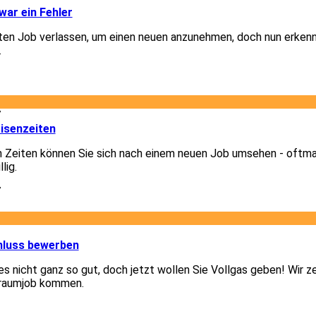
ar ein Fehler
lten Job verlassen, um einen neuen anzunehmen, doch nun erkenn
.
1
7
isenzeiten
n Zeiten können Sie sich nach einem neuen Job umsehen - oftm
lig.
7
1
hluss bewerben
 es nicht ganz so gut, doch jetzt wollen Sie Vollgas geben! Wir z
Traumjob kommen.
1