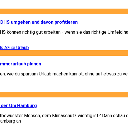
1
9
 ADHS umgehen und davon profitieren
 können richtig gut arbeiten - wenn sie das richtige Umfeld h
9
4
ommerurlaub planen
igen, wie du sparsam Urlaub machen kannst, ohne auf etwas zu ve
4
3
 der Uni Hamburg
tbewusster Mensch, dem Klimaschutz wichtig ist? Dann schau di
Hamburg an