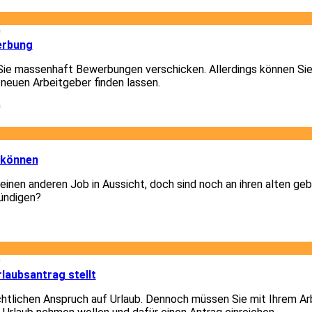
0
erbung
Sie massenhaft Bewerbungen verschicken. Allerdings können Sie
 neuen Arbeitgeber finden lassen.
0
3
 können
 einen anderen Job in Aussicht, doch sind noch an ihren alten g
ündigen?
3
9
laubsantrag stellt
chtlichen Anspruch auf Urlaub. Dennoch müssen Sie mit Ihrem A