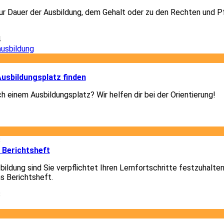
r Dauer der Ausbildung, dem Gehalt oder zu den Rechten und Pf
4
3
usbildungsplatz finden
h einem Ausbildungsplatz? Wir helfen dir bei der Orientierung!
3
8
 Berichtsheft
ildung sind Sie verpflichtet Ihren Lernfortschritte festzuhalte
as Berichtsheft.
8
1