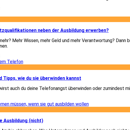
8
8
tzqualifikationen neben der Ausbildung erwerben?
h mehr? Mehr Wissen, mehr Geld und mehr Verantwortung? Dann b
nen.
8
1
 Tipps, wie du sie überwinden kannst
wirst auch du deine Telefonangst überwinden oder zumindest mi
1
6
e Ausbildung (nicht)