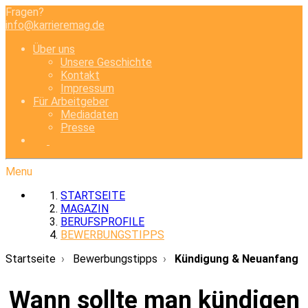
Fragen?
info@karrieremag.de
Über uns
Unsere Geschichte
Kontakt
Impressum
Für Arbeitgeber
Mediadaten
Presse
Menu
STARTSEITE
MAGAZIN
BERUFSPROFILE
BEWERBUNGSTIPPS
Startseite
Bewerbungstipps
Kündigung & Neuanfang
Wann sollte man kündigen