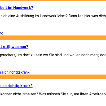
7
rbeit im Handwerk?
b sich eine Ausbildung im Handwerk lohnt? Dann lies hier was dic
7
4
t still, was nun?
gerackert, um dort zu sein wo Sie sind und wollen noch mehr, doc
4
6
ich richtig krank?
d können nicht arbeiten? Was müssen Sie tun, um Ihren Arbeitgeb