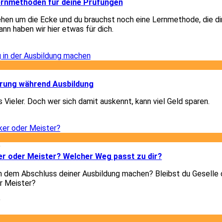
Lernmethoden für deine Prüfungen
hen um die Ecke und du brauchst noch eine Lernmethode, die di
nn haben wir hier etwas für dich.
2
2
ärung während Ausbildung
 Vieler. Doch wer sich damit auskennt, kann viel Geld sparen.
2
9
er oder Meister? Welcher Weg passt zu dir?
h dem Abschluss deiner Ausbildung machen? Bleibst du Geselle 
r Meister?
9