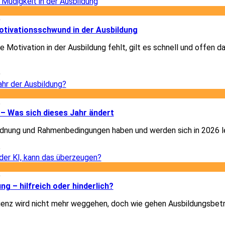
9
otivationsschwund in der Ausbildung
 Motivation in der Ausbildung fehlt, gilt es schnell und offen d
9
5
– Was sich dieses Jahr ändert
dnung und Rahmenbedingungen haben und werden sich in 2026 le
5
9
ung – hilfreich oder hinderlich?
igenz wird nicht mehr weggehen, doch wie gehen Ausbildungsbet