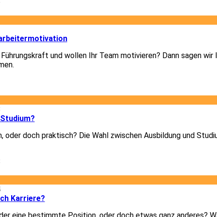
6
3
arbeitermotivation
 Führungskraft und wollen Ihr Team motivieren? Dann sagen wir I
men.
3
8
 Studium?
h, oder doch praktisch? Die Wahl zwischen Ausbildung und Studiu
8
4
ich Karriere?
er eine bestimmte Position, oder doch etwas ganz anderes? Was