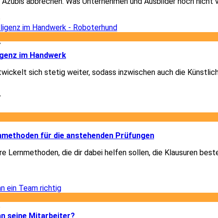
 Azubis abbrechen. Was Unternehmen und Ausbilder noch nicht 
6
7
ligenz im Handwerk
ickelt sich stetig weiter, sodass inzwischen auch die Künstlich
7
2
rnmethoden für die anstehenden Prüfungen
re Lernmethoden, die dir dabei helfen sollen, die Klausuren best
2
6
n seine Mitarbeiter?