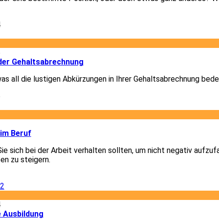
4
6
der Gehaltsabrechnung
was all die lustigen Abkürzungen in Ihrer Gehaltsabrechnung bede
6
2
 im Beruf
Sie sich bei der Arbeit verhalten sollten, um nicht negativ aufzuf
en zu steigern.
2
4
e Ausbildung