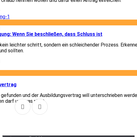
e Urlaub nehmen wollen und dafür einen Antrag einreichen.
9
8
gung: Wenn Sie beschließen, dass Schluss ist
ein leichter schritt, sondern ein schleichender Prozess. Erkenn
und sollten.
8
1
vertrag
t gefunden und der Ausbildungsvertrag will unterschrieben werde
en darf und was nicht.
1