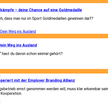
6
kämpfe – deine Chance auf eine Goldmedaille
ch, dass man nur im Sport Goldmedaillen gewinnen darf?
6
3
Dein Weg ins Ausland
 hast du davon schon einmal gehört?
3
4
eriert mit der Employer Branding Allianz
gsbetrieb ernst genommen werden will, muss klar erkennbar sein
 Kooperation.
4