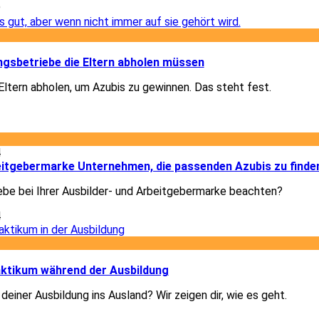
9
1
gsbetriebe die Eltern abholen müssen
ltern abholen, um Azubis zu gewinnen. Das steht fest.
1
4
beitgebermarke Unternehmen, die passenden Azubis zu finde
ebe bei Ihrer Ausbilder- und Arbeitgebermarke beachten?
4
1
ktikum während der Ausbildung
deiner Ausbildung ins Ausland? Wir zeigen dir, wie es geht.