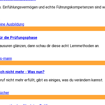
les. Einfühlungsvermögen und echte Führungskompetenzen sind w
6
8
für die Prüfungsphase
Klausuren glänzen, dann schau dir diese acht Lernmethoden an.
8
8
dich nicht mehr - Was nun?
uf nicht mehr erfüllt, gibt es einiges, was du verändern kannst.
8
2