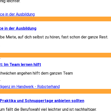
nig leichter.
3
5
e in der Ausbildung
lbe Miete, auf dich selbst zu hören, fast schon der ganze Rest.
5
7
t: Im Team lernen hilft
chwächen angehen hilft dem ganzen Team
7
8
Praktika und Schnuppertage anbieten sollten
m fällt die Berufswahl viel leichter und ist nachhaltiger.