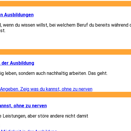
1
en Ausbildungen
el, wenn du wissen willst, bei welchem Beruf du bereits während 
st.
1
2
n der Ausbildung
ig leben, sondern auch nachhaltig arbeiten. Das geht.
2
8
annst, ohne zu nerven
e Leistungen, aber störe andere nicht damit
8