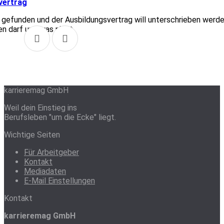
vertrag
t gefunden und der Ausbildungsvertrag will unterschrieben werde
en darf und was nicht.
1
karrieremag GmbH
Weil dein Einstieg ins
Berufsleben "um die Ecke" liegt.
Wichtige Seiten
Für Arbeitgeber
Kontakt
Mediadaten
E-Mail Einstellungen
Kontakt
karrieremag GmbH