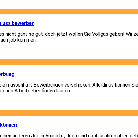
1
hluss bewerben
 es nicht ganz so gut, doch jetzt wollen Sie Vollgas geben! Wir z
Traumjob kommen.
1
0
erbung
Sie massenhaft Bewerbungen verschicken. Allerdings können Sie
 neuen Arbeitgeber finden lassen.
0
3
 können
 einen anderen Job in Aussicht, doch sind noch an ihren alten g