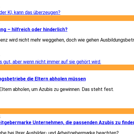
5
9
ung – hilfreich oder hinderlich?
igenz wird nicht mehr weggehen, doch wie gehen Ausbildungsbet
9
1
gsbetriebe die Eltern abholen müssen
ltern abholen, um Azubis zu gewinnen. Das steht fest.
1
4
beitgebermarke Unternehmen, die passenden Azubis zu finde
ebe bei Ihrer Ausbilder- und Arbeitgebermarke beachten?