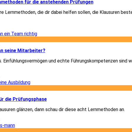
rnmethoden für die anstehenden Prüfungen
re Lernmethoden, die dir dabei helfen sollen, die Klausuren best
2
6
n seine Mitarbeiter?
les. Einfühlungsvermögen und echte Führungskompetenzen sind w
6
8
für die Prüfungsphase
Klausuren glänzen, dann schau dir diese acht Lernmethoden an.
8