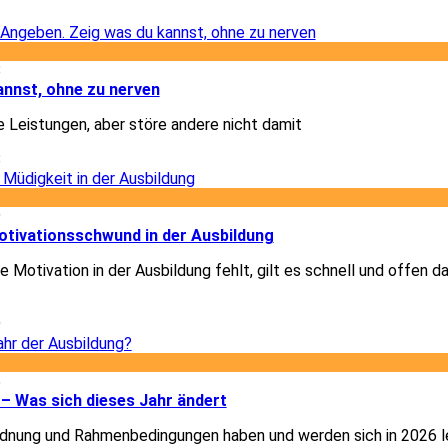
2
8
annst, ohne zu nerven
e Leistungen, aber störe andere nicht damit
8
9
otivationsschwund in der Ausbildung
 Motivation in der Ausbildung fehlt, gilt es schnell und offen d
9
5
– Was sich dieses Jahr ändert
dnung und Rahmenbedingungen haben und werden sich in 2026 le