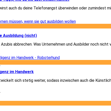
wirst auch du deine Telefonangst überwinden oder zumindest mi
1
6
e Ausbildung (nicht)
 Azubis abbrechen. Was Unternehmen und Ausbilder noch nicht 
6
7
ligenz im Handwerk
ickelt sich stetig weiter, sodass inzwischen auch die Künstlich
7
2