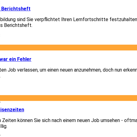
8
 Berichtsheft
ildung sind Sie verpflichtet Ihren Lernfortschritte festzuhalte
as Berichtsheft.
8
1
ar ein Fehler
lten Job verlassen, um einen neuen anzunehmen, doch nun erkenn
.
1
7
isenzeiten
n Zeiten können Sie sich nach einem neuen Job umsehen - oftm
lig.
7