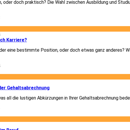
h, oder doch praktisch? Die Wahl zwischen Ausbildung und Studiu
8
4
ich Karriere?
er eine bestimmte Position, oder doch etwas ganz anderes? Was
4
6
der Gehaltsabrechnung
was all die lustigen Abkürzungen in Ihrer Gehaltsabrechnung bede
6
2