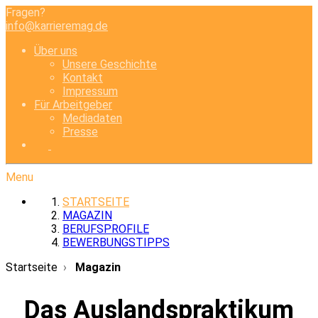
Fragen?
info@karrieremag.de
Über uns
Unsere Geschichte
Kontakt
Impressum
Für Arbeitgeber
Mediadaten
Presse
Menu
STARTSEITE
MAGAZIN
BERUFSPROFILE
BEWERBUNGSTIPPS
Startseite
Magazin
Das Auslandspraktikum