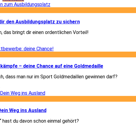
5
dir den Ausbildungsplatz zu sichern
, das bringt dir einen ordentlichen Vorteil!
5
6
kämpfe – deine Chance auf eine Goldmedaille
ch, dass man nur im Sport Goldmedaillen gewinnen darf?
6
3
Dein Weg ins Ausland
 hast du davon schon einmal gehört?
3