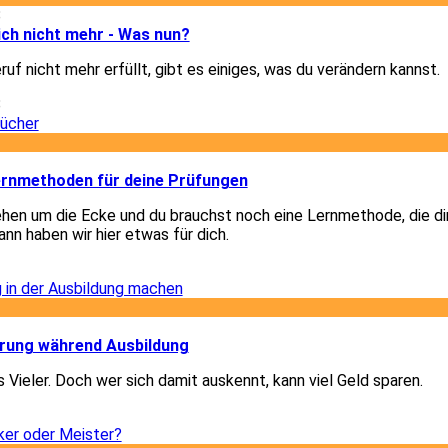
8
dich nicht mehr - Was nun?
uf nicht mehr erfüllt, gibt es einiges, was du verändern kannst.
8
2
Lernmethoden für deine Prüfungen
hen um die Ecke und du brauchst noch eine Lernmethode, die di
nn haben wir hier etwas für dich.
2
2
ärung während Ausbildung
 Vieler. Doch wer sich damit auskennt, kann viel Geld sparen.
2