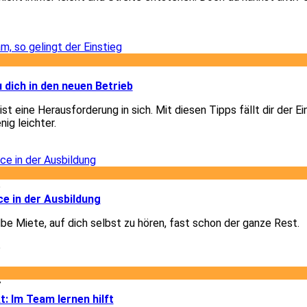
1
3
u dich in den neuen Betrieb
st eine Herausforderung in sich. Mit diesen Tipps fällt dir der Ei
nig leichter.
3
5
e in der Ausbildung
lbe Miete, auf dich selbst zu hören, fast schon der ganze Rest.
5
7
t: Im Team lernen hilft