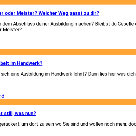
9
er oder Meister? Welcher Weg passt zu dir?
h dem Abschluss deiner Ausbildung machen? Bleibst du Geselle 
r Meister?
9
7
rbeit im Handwerk?
b sich eine Ausbildung im Handwerk lohnt? Dann lies hier was dic
7
4
t still, was nun?
gerackert, um dort zu sein wo Sie sind und wollen noch mehr, doc