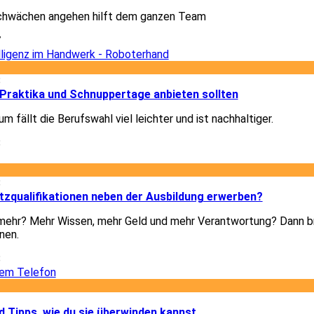
chwächen angehen hilft dem ganzen Team
7
8
Praktika und Schnuppertage anbieten sollten
m fällt die Berufswahl viel leichter und ist nachhaltiger.
8
8
tzqualifikationen neben der Ausbildung erwerben?
h mehr? Mehr Wissen, mehr Geld und mehr Verantwortung? Dann b
nen.
8
1
 Tipps, wie du sie überwinden kannst