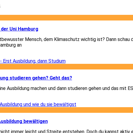
4
3
 der Uni Hamburg
tbewusster Mensch, dem Klimaschutz wichtig ist? Dann schau di
Hamburg an
3
3
dung studieren gehen? Geht das?
eine Ausbildung machen und dann studieren gehen und das mit 
3
1
 Ausbildung bewältigen
 nicht immer leicht und Streite entstehen. Doch du kannst aktiv