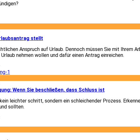
ündigen?
3
9
laubsantrag stellt
chtlichen Anspruch auf Urlaub. Dennoch müssen Sie mit Ihrem A
e Urlaub nehmen wollen und dafür einen Antrag einreichen.
9
8
gung: Wenn Sie beschließen, dass Schluss ist
ein leichter schritt, sondern ein schleichender Prozess. Erkenn
und sollten.
8
1