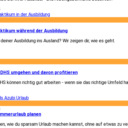
4
1
ktikum während der Ausbildung
deiner Ausbildung ins Ausland? Wir zeigen dir, wie es geht.
1
9
 ADHS umgehen und davon profitieren
 können richtig gut arbeiten - wenn sie das richtige Umfeld h
9
4
ommerurlaub planen
igen, wie du sparsam Urlaub machen kannst, ohne auf etwas zu ve