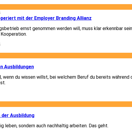
4
eriert mit der Employer Branding Allianz
gsbetrieb ernst genommen werden will, muss klar erkennbar sein
 Kooperation.
4
1
en Ausbildungen
el, wenn du wissen willst, bei welchem Beruf du bereits während 
st.
1
2
n der Ausbildung
ig leben, sondern auch nachhaltig arbeiten. Das geht.