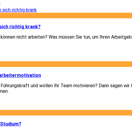
4
6
ich richtig krank?
d können nicht arbeiten? Was müssen Sie tun, um Ihren Arbeitgeb
6
3
arbeitermotivation
 Führungskraft und wollen Ihr Team motivieren? Dann sagen wir I
men.
3
8
 Studium?