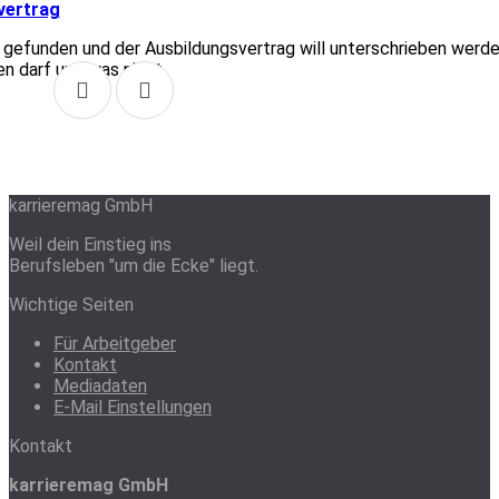
vertrag
t gefunden und der Ausbildungsvertrag will unterschrieben werde
en darf und was nicht.
1
karrieremag GmbH
Weil dein Einstieg ins
Berufsleben "um die Ecke" liegt.
Wichtige Seiten
Für Arbeitgeber
Kontakt
Mediadaten
E-Mail Einstellungen
Kontakt
karrieremag GmbH