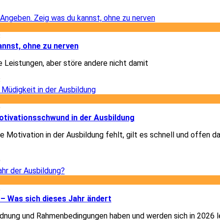
2
8
annst, ohne zu nerven
e Leistungen, aber störe andere nicht damit
8
9
otivationsschwund in der Ausbildung
 Motivation in der Ausbildung fehlt, gilt es schnell und offen d
9
5
– Was sich dieses Jahr ändert
dnung und Rahmenbedingungen haben und werden sich in 2026 le