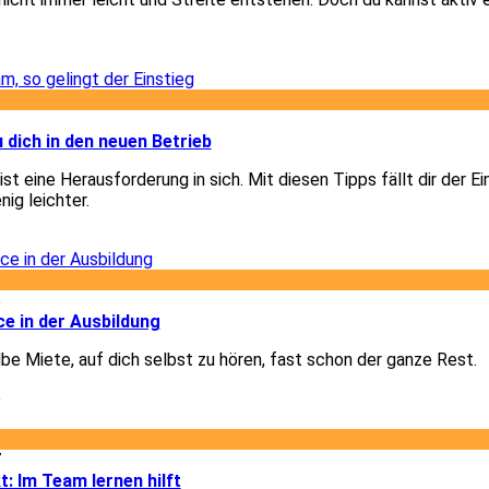
1
3
u dich in den neuen Betrieb
st eine Herausforderung in sich. Mit diesen Tipps fällt dir der Ei
nig leichter.
3
5
e in der Ausbildung
lbe Miete, auf dich selbst zu hören, fast schon der ganze Rest.
5
7
t: Im Team lernen hilft