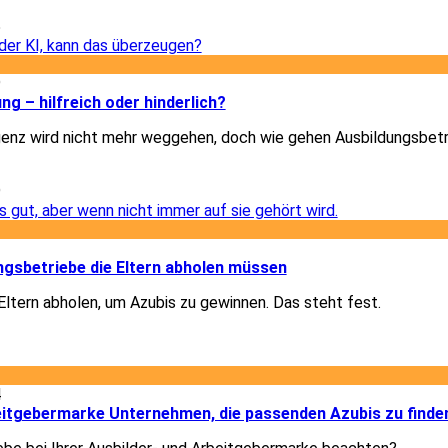
5
9
ung – hilfreich oder hinderlich?
igenz wird nicht mehr weggehen, doch wie gehen Ausbildungsbet
9
1
gsbetriebe die Eltern abholen müssen
ltern abholen, um Azubis zu gewinnen. Das steht fest.
1
4
beitgebermarke Unternehmen, die passenden Azubis zu finde