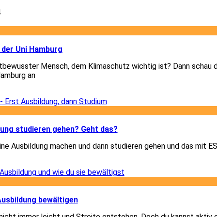
4
3
 der Uni Hamburg
tbewusster Mensch, dem Klimaschutz wichtig ist? Dann schau di
Hamburg an
3
3
dung studieren gehen? Geht das?
eine Ausbildung machen und dann studieren gehen und das mit 
3
1
 Ausbildung bewältigen
 nicht immer leicht und Streite entstehen. Doch du kannst aktiv