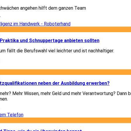
chwächen angehen hilft dem ganzen Team
7
8
Praktika und Schnuppertage anbieten sollten
m fällt die Berufswahl viel leichter und ist nachhaltiger.
8
8
tzqualifikationen neben der Ausbildung erwerben?
h mehr? Mehr Wissen, mehr Geld und mehr Verantwortung? Dann b
nen.
8
1