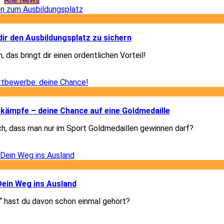
5
dir den Ausbildungsplatz zu sichern
, das bringt dir einen ordentlichen Vorteil!
5
6
kämpfe – deine Chance auf eine Goldmedaille
ch, dass man nur im Sport Goldmedaillen gewinnen darf?
6
3
Dein Weg ins Ausland
 hast du davon schon einmal gehört?
3