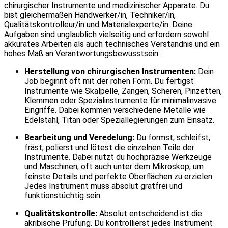
chirurgischer Instrumente und medizinischer Apparate. Du
bist gleichermaßen Handwerker/in, Techniker/in,
Qualitätskontrolleur/in und Materialexperte/in. Deine
Aufgaben sind unglaublich vielseitig und erfordern sowohl
akkurates Arbeiten als auch technisches Verständnis und ein
hohes Maß an Verantwortungsbewusstsein:
Herstellung von chirurgischen Instrumenten:
Dein
Job beginnt oft mit der rohen Form. Du fertigst
Instrumente wie Skalpelle, Zangen, Scheren, Pinzetten,
Klemmen oder Spezialinstrumente für minimalinvasive
Eingriffe. Dabei kommen verschiedene Metalle wie
Edelstahl, Titan oder Speziallegierungen zum Einsatz.
Bearbeitung und Veredelung:
Du formst, schleifst,
fräst, polierst und lötest die einzelnen Teile der
Instrumente. Dabei nutzt du hochpräzise Werkzeuge
und Maschinen, oft auch unter dem Mikroskop, um
feinste Details und perfekte Oberflächen zu erzielen.
Jedes Instrument muss absolut gratfrei und
funktionstüchtig sein.
Qualitätskontrolle:
Absolut entscheidend ist die
akribische Prüfung. Du kontrollierst jedes Instrument