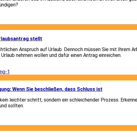
ündigen?
3
9
laubsantrag stellt
chtlichen Anspruch auf Urlaub. Dennoch müssen Sie mit Ihrem A
e Urlaub nehmen wollen und dafür einen Antrag einreichen.
9
8
gung: Wenn Sie beschließen, dass Schluss ist
ein leichter schritt, sondern ein schleichender Prozess. Erkenn
und sollten.
8
1