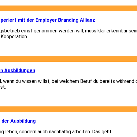
4
eriert mit der Employer Branding Allianz
gsbetrieb ernst genommen werden will, muss klar erkennbar sein
 Kooperation.
4
1
en Ausbildungen
el, wenn du wissen willst, bei welchem Beruf du bereits während 
st.
1
2
n der Ausbildung
ig leben, sondern auch nachhaltig arbeiten. Das geht.