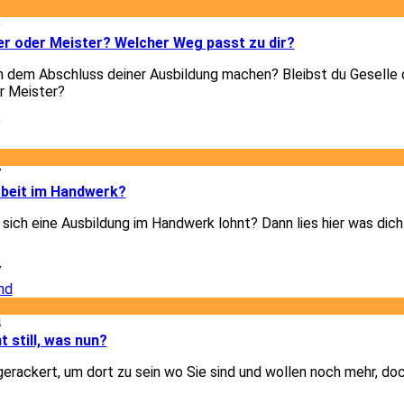
9
er oder Meister? Welcher Weg passt zu dir?
h dem Abschluss deiner Ausbildung machen? Bleibst du Geselle 
r Meister?
9
7
rbeit im Handwerk?
b sich eine Ausbildung im Handwerk lohnt? Dann lies hier was dic
7
4
t still, was nun?
gerackert, um dort zu sein wo Sie sind und wollen noch mehr, doc