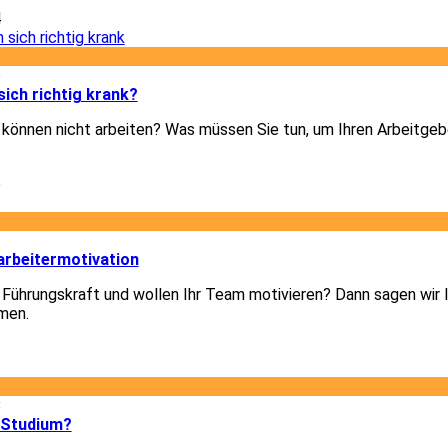
4
6
ich richtig krank?
d können nicht arbeiten? Was müssen Sie tun, um Ihren Arbeitgeb
6
3
arbeitermotivation
 Führungskraft und wollen Ihr Team motivieren? Dann sagen wir I
men.
3
8
 Studium?