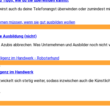
 Tipps, wie du sie überwinden kannst
wirst auch du deine Telefonangst überwinden oder zumindest mi
1
6
e Ausbildung (nicht)
 Azubis abbrechen. Was Unternehmen und Ausbilder noch nicht 
6
7
ligenz im Handwerk
ickelt sich stetig weiter, sodass inzwischen auch die Künstlich
7
2