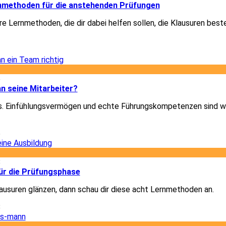
rnmethoden für die anstehenden Prüfungen
re Lernmethoden, die dir dabei helfen sollen, die Klausuren best
2
6
n seine Mitarbeiter?
les. Einfühlungsvermögen und echte Führungskompetenzen sind w
6
8
für die Prüfungsphase
Klausuren glänzen, dann schau dir diese acht Lernmethoden an.
8