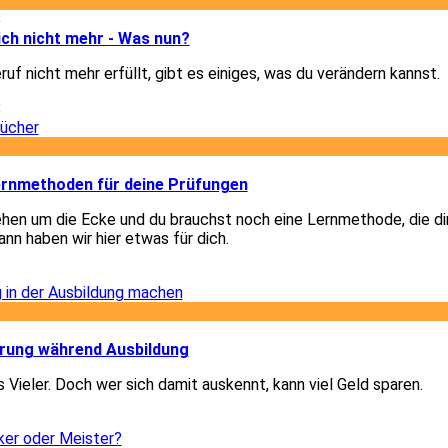
8
dich nicht mehr - Was nun?
uf nicht mehr erfüllt, gibt es einiges, was du verändern kannst.
8
2
Lernmethoden für deine Prüfungen
hen um die Ecke und du brauchst noch eine Lernmethode, die di
nn haben wir hier etwas für dich.
2
2
ärung während Ausbildung
 Vieler. Doch wer sich damit auskennt, kann viel Geld sparen.
2