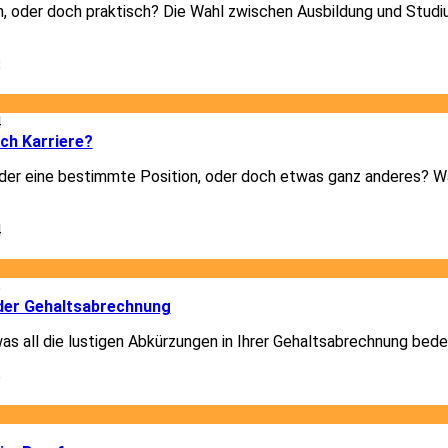
h, oder doch praktisch? Die Wahl zwischen Ausbildung und Studiu
8
4
ich Karriere?
er eine bestimmte Position, oder doch etwas ganz anderes? Was
4
6
der Gehaltsabrechnung
was all die lustigen Abkürzungen in Ihrer Gehaltsabrechnung bede
6
2