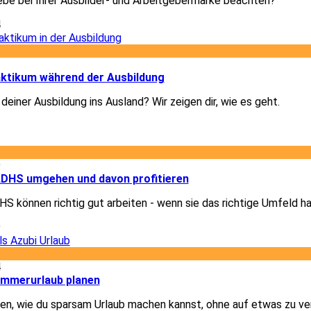
ebe bei Ihrer Ausbilder- und Arbeitgebermarke beachten?
4
1
ktikum während der Ausbildung
deiner Ausbildung ins Ausland? Wir zeigen dir, wie es geht.
1
9
 ADHS umgehen und davon profitieren
 können richtig gut arbeiten - wenn sie das richtige Umfeld h
9
4
ommerurlaub planen
igen, wie du sparsam Urlaub machen kannst, ohne auf etwas zu ve