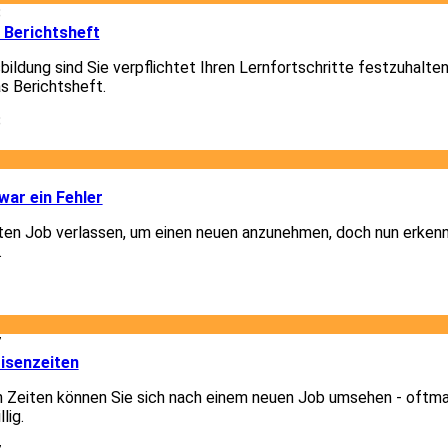
8
 Berichtsheft
ildung sind Sie verpflichtet Ihren Lernfortschritte festzuhalte
as Berichtsheft.
8
1
ar ein Fehler
lten Job verlassen, um einen neuen anzunehmen, doch nun erkenn
.
1
7
isenzeiten
n Zeiten können Sie sich nach einem neuen Job umsehen - oftm
lig.