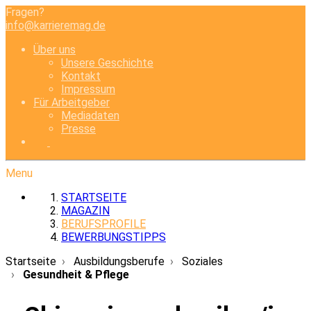
Fragen?
info@karrieremag.de
Über uns
Unsere Geschichte
Kontakt
Impressum
Für Arbeitgeber
Mediadaten
Presse
Menu
STARTSEITE
MAGAZIN
BERUFSPROFILE
BEWERBUNGSTIPPS
Startseite
Ausbildungsberufe
Soziales
Gesundheit & Pflege