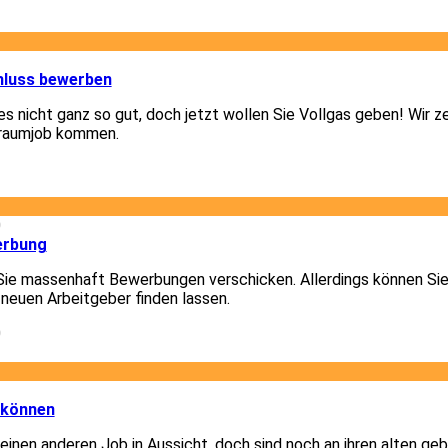
7
1
hluss bewerben
 es nicht ganz so gut, doch jetzt wollen Sie Vollgas geben! Wir z
Traumjob kommen.
1
0
erbung
Sie massenhaft Bewerbungen verschicken. Allerdings können Sie
 neuen Arbeitgeber finden lassen.
0
3
 können
 einen anderen Job in Aussicht, doch sind noch an ihren alten g