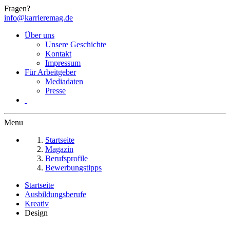
Fragen?
info@karrieremag.de
Über uns
Unsere Geschichte
Kontakt
Impressum
Für Arbeitgeber
Mediadaten
Presse
Menu
Startseite
Magazin
Berufsprofile
Bewerbungstipps
Startseite
Ausbildungsberufe
Kreativ
Design