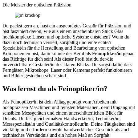
Die Meister der optischen Präzision
Du packst gern an, hast ein ausgeprägtes Gespür für Präzision und
bist fasziniert davon, wie aus einem unscheinbaren Stück Glas
hochkomplexe Linsen und optische Systeme entstehen? Wenn du
dazu noch technisch versiert, sorgfältig und ein/e echte/r
Spezialist/in für die Herstellung und Bearbeitung von optischen
Komponenten bist, dann könnte der Beruf als
Feinoptiker/in
genau
das Richtige für dich sein! Als dieser Profi bist du der/die
unverzichtbare Gestalter/in des klaren Blicks. Du sorgst dafür, dass
Ferngläser, Mikroskope, Laser oder Kameras perfekt funktionieren
und Bilder gestochen scharf sind.
Was lernst du als Feinoptiker/in?
Als Feinoptiker/in ist dein Alltag geprägt vom Arbeiten mit
hochpräzisen Maschinen und feinsten Materialien, dem Umgang mit
sensiblen Messgeräten und einem unerschütterlichen Blick für
Details. Du bist gleichermaßen Handwerker/in, Techniker/in,
Messspezialist/in und Qualitätskontrolleur/in. Deine Tätigkeiten sind
vielfältig und erfordern sowohl handwerkliches Geschick als auch
technisches Verständnis und ein hohes Maß an Sorgfalt: