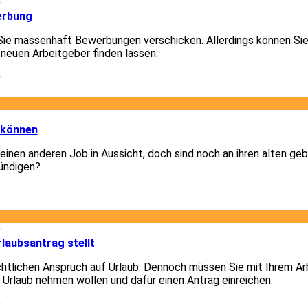
0
erbung
Sie massenhaft Bewerbungen verschicken. Allerdings können Sie
 neuen Arbeitgeber finden lassen.
0
3
 können
 einen anderen Job in Aussicht, doch sind noch an ihren alten g
ündigen?
3
9
laubsantrag stellt
chtlichen Anspruch auf Urlaub. Dennoch müssen Sie mit Ihrem A
e Urlaub nehmen wollen und dafür einen Antrag einreichen.
9