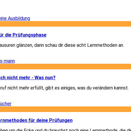
6
8
für die Prüfungsphase
Klausuren glänzen, dann schau dir diese acht Lernmethoden an.
8
8
dich nicht mehr - Was nun?
uf nicht mehr erfüllt, gibt es einiges, was du verändern kannst.
8
2
Lernmethoden für deine Prüfungen
hen um die Ecke und du brauchst noch eine Lernmethode, die di