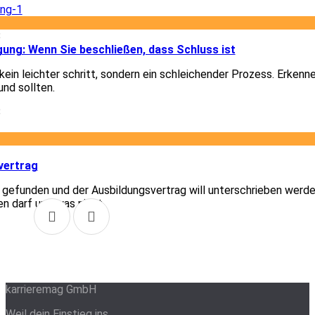
8
gung: Wenn Sie beschließen, dass Schluss ist
ein leichter schritt, sondern ein schleichender Prozess. Erkenn
und sollten.
8
1
vertrag
t gefunden und der Ausbildungsvertrag will unterschrieben werde
en darf und was nicht.
1
karrieremag GmbH
Weil dein Einstieg ins