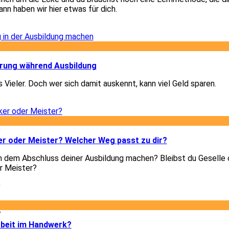
nn haben wir hier etwas für dich.
2
2
ärung während Ausbildung
 Vieler. Doch wer sich damit auskennt, kann viel Geld sparen.
2
9
er oder Meister? Welcher Weg passt zu dir?
h dem Abschluss deiner Ausbildung machen? Bleibst du Geselle 
r Meister?
9
7
rbeit im Handwerk?