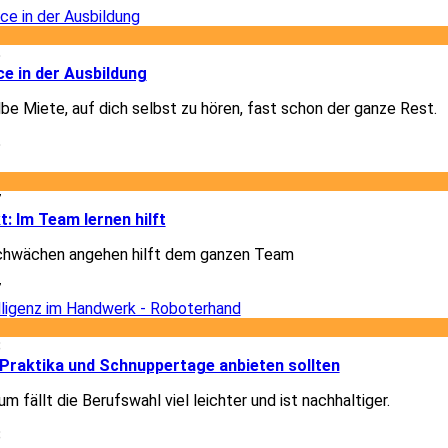
5
e in der Ausbildung
lbe Miete, auf dich selbst zu hören, fast schon der ganze Rest.
5
7
t: Im Team lernen hilft
chwächen angehen hilft dem ganzen Team
7
8
Praktika und Schnuppertage anbieten sollten
m fällt die Berufswahl viel leichter und ist nachhaltiger.
8