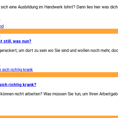
b sich eine Ausbildung im Handwerk lohnt? Dann lies hier was dic
7
4
t still, was nun?
gerackert, um dort zu sein wo Sie sind und wollen noch mehr, doc
4
6
ich richtig krank?
d können nicht arbeiten? Was müssen Sie tun, um Ihren Arbeitgeb
6