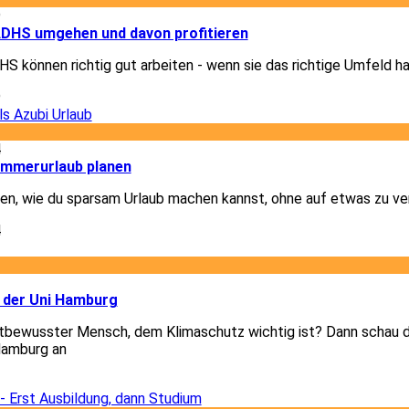
9
 ADHS umgehen und davon profitieren
 können richtig gut arbeiten - wenn sie das richtige Umfeld h
9
4
ommerurlaub planen
igen, wie du sparsam Urlaub machen kannst, ohne auf etwas zu ve
4
3
 der Uni Hamburg
tbewusster Mensch, dem Klimaschutz wichtig ist? Dann schau di
Hamburg an
3