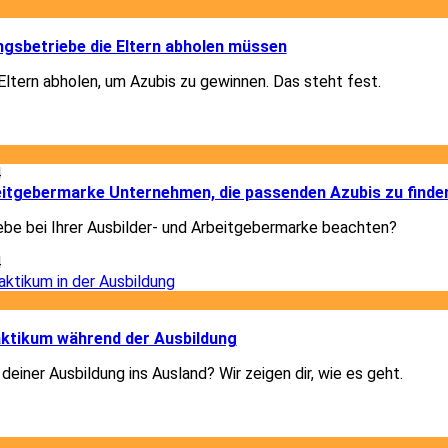
1
gsbetriebe die Eltern abholen müssen
ltern abholen, um Azubis zu gewinnen. Das steht fest.
1
4
beitgebermarke Unternehmen, die passenden Azubis zu finde
ebe bei Ihrer Ausbilder- und Arbeitgebermarke beachten?
4
1
ktikum während der Ausbildung
deiner Ausbildung ins Ausland? Wir zeigen dir, wie es geht.
1