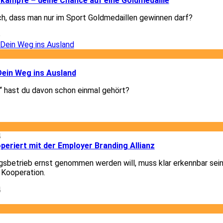
kämpfe – deine Chance auf eine Goldmedaille
ch, dass man nur im Sport Goldmedaillen gewinnen darf?
6
3
Dein Weg ins Ausland
 hast du davon schon einmal gehört?
3
4
eriert mit der Employer Branding Allianz
gsbetrieb ernst genommen werden will, muss klar erkennbar sein
 Kooperation.
4
1