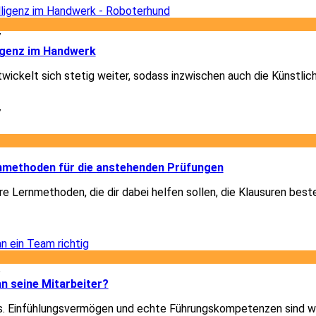
7
ligenz im Handwerk
ickelt sich stetig weiter, sodass inzwischen auch die Künstlich
7
2
rnmethoden für die anstehenden Prüfungen
re Lernmethoden, die dir dabei helfen sollen, die Klausuren best
2
6
n seine Mitarbeiter?
les. Einfühlungsvermögen und echte Führungskompetenzen sind w