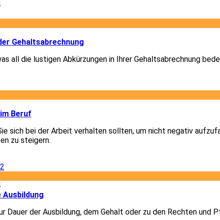
4
6
der Gehaltsabrechnung
was all die lustigen Abkürzungen in Ihrer Gehaltsabrechnung bede
6
2
 im Beruf
Sie sich bei der Arbeit verhalten sollten, um nicht negativ aufzuf
en zu steigern.
2
4
e Ausbildung
r Dauer der Ausbildung, dem Gehalt oder zu den Rechten und Pf