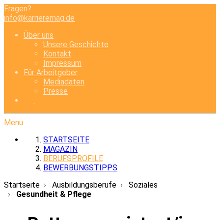
Fragen?
info@karrieremag.de
Über uns
Unsere Geschichte
Kontakt
Impressum
Für Arbeitgeber
Mediadaten
Presse
Menu
STARTSEITE
MAGAZIN
BERUFSPROFILE
BEWERBUNGSTIPPS
Startseite
Ausbildungsberufe
Soziales
Gesundheit & Pflege