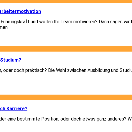
3
arbeitermotivation
 Führungskraft und wollen Ihr Team motivieren? Dann sagen wir I
men.
3
8
 Studium?
h, oder doch praktisch? Die Wahl zwischen Ausbildung und Studiu
8
4
ich Karriere?
er eine bestimmte Position, oder doch etwas ganz anderes? Was