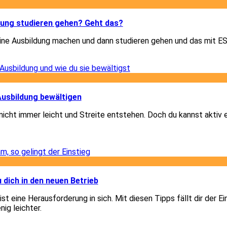
3
dung studieren gehen? Geht das?
eine Ausbildung machen und dann studieren gehen und das mit 
3
1
 Ausbildung bewältigen
 nicht immer leicht und Streite entstehen. Doch du kannst aktiv
1
3
u dich in den neuen Betrieb
st eine Herausforderung in sich. Mit diesen Tipps fällt dir der Ei
nig leichter.
3