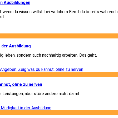
en Ausbildungen
el, wenn du wissen willst, bei welchem Beruf du bereits während 
st.
1
2
n der Ausbildung
ig leben, sondern auch nachhaltig arbeiten. Das geht.
2
8
annst, ohne zu nerven
e Leistungen, aber störe andere nicht damit
8
9