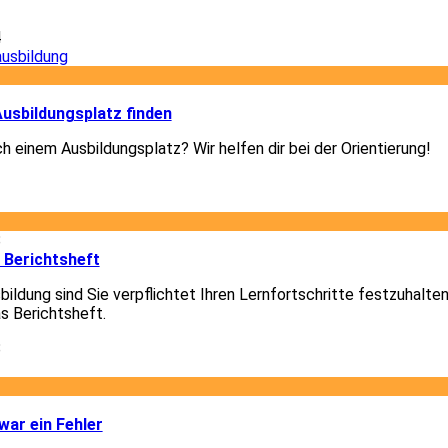
4
3
usbildungsplatz finden
h einem Ausbildungsplatz? Wir helfen dir bei der Orientierung!
3
8
 Berichtsheft
ildung sind Sie verpflichtet Ihren Lernfortschritte festzuhalte
as Berichtsheft.
8
1
ar ein Fehler