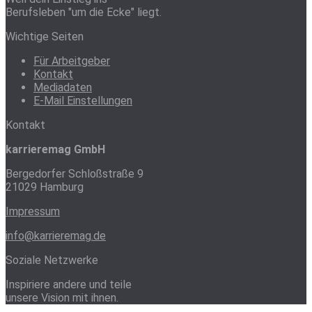
Berufsleben "um die Ecke" liegt.
Wichtige Seiten
Für Arbeitgeber
Kontakt
Mediadaten
E-Mail Einstellungen
Kontakt
karrieremag GmbH
Bergedorfer Schloßstraße 9
21029 Hamburg
Impressum
info@karrieremag.de
Soziale Netzwerke
Inspiriere andere und teile
unsere Vision mit ihnen.