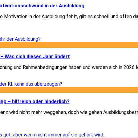
otivationsschwund in der Ausbildung
 Motivation in der Ausbildung fehlt, gilt es schnell und offen d
9
5
– Was sich dieses Jahr ändert
dnung und Rahmenbedingungen haben und werden sich in 2026 le
5
9
ung – hilfreich oder hinderlich?
igenz wird nicht mehr weggehen, doch wie gehen Ausbildungsbet
9