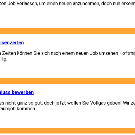
lten Job verlassen, um einen neuen anzunehmen, doch nun erkenn
.
1
7
isenzeiten
n Zeiten können Sie sich nach einem neuen Job umsehen - oftm
lig.
7
1
hluss bewerben
 es nicht ganz so gut, doch jetzt wollen Sie Vollgas geben! Wir z
Traumjob kommen.
1