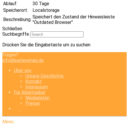
Ablauf:
30 Tage
Speicherort:
Localstorage
Speichert den Zustand der Hinweisleiste
Beschreibung:
"Outdated Browser".
Schließen
Suchbegriffe
Drücken Sie die Eingabetaste um zu suchen
Fragen?
info@karrieremag.de
Über uns
Unsere Geschichte
Kontakt
Impressum
Für Arbeitgeber
Mediadaten
Presse
Menu