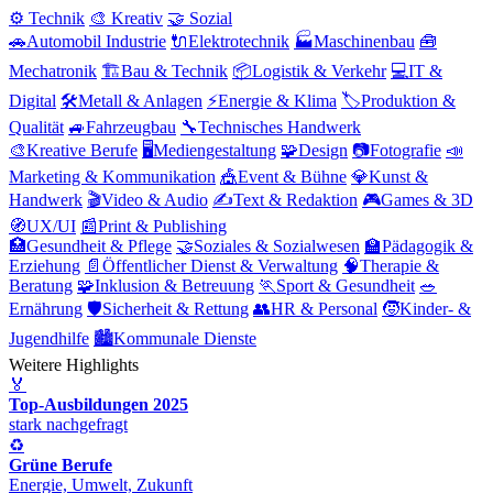
⚙️ Technik
🎨 Kreativ
🤝 Sozial
🚗
Automobil Industrie
🔌
Elektrotechnik
🏭
Maschinenbau
🧰
Mechatronik
🏗️
Bau & Technik
📦
Logistik & Verkehr
💻
IT &
Digital
🛠️
Metall & Anlagen
⚡
Energie & Klima
🏷️
Produktion &
Qualität
🚙
Fahrzeugbau
🔧
Technisches Handwerk
🎨
Kreative Berufe
🖥️
Mediengestaltung
🧩
Design
📷
Fotografie
📣
Marketing & Kommunikation
🎪
Event & Bühne
💎
Kunst &
Handwerk
🎬
Video & Audio
✍️
Text & Redaktion
🎮
Games & 3D
🧭
UX/UI
📰
Print & Publishing
🏥
Gesundheit & Pflege
🤝
Soziales & Sozialwesen
🏫
Pädagogik &
Erziehung
📄
Öffentlicher Dienst & Verwaltung
🧠
Therapie &
Beratung
🧩
Inklusion & Betreuung
🏃
Sport & Gesundheit
🥗
Ernährung
🛡️
Sicherheit & Rettung
👥
HR & Personal
🧒
Kinder- &
Jugendhilfe
🏙️
Kommunale Dienste
Weitere Highlights
🏅
Top-Ausbildungen 2025
stark nachgefragt
♻️
Grüne Berufe
Energie, Umwelt, Zukunft