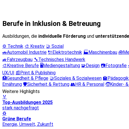
Berufe in Inklusion & Betreuung
Ausbildungen, die
individuelle Förderung
und
unterstützende
⚙️ Technik
🎨 Kreativ
🤝 Sozial
🚗
Automobil Industrie
🔌
Elektrotechnik
🏭
Maschinenbau
🧰
Me
🚙
Fahrzeugbau
🔧
Technisches Handwerk
🎨
Kreative Berufe
🖥️
Mediengestaltung
🧩
Design
📷
Fotografie
UX/UI
📰
Print & Publishing
🏥
Gesundheit & Pflege
🤝
Soziales & Sozialwesen
🏫
Pädagogik
Ernährung
🛡️
Sicherheit & Rettung
👥
HR & Personal
🧒
Kinder- &
Weitere Highlights
🏅
Top-Ausbildungen 2025
stark nachgefragt
♻️
Grüne Berufe
Energie, Umwelt, Zukunft