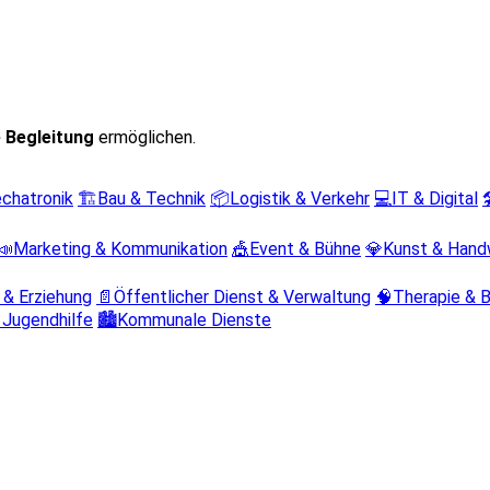
 Begleitung
ermöglichen.
chatronik
🏗️
Bau & Technik
📦
Logistik & Verkehr
💻
IT & Digital

📣
Marketing & Kommunikation
🎪
Event & Bühne
💎
Kunst & Hand
 & Erziehung
📄
Öffentlicher Dienst & Verwaltung
🧠
Therapie & 
 Jugendhilfe
🏙️
Kommunale Dienste