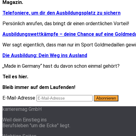
Magazin.
Telefoniere, um dir den Ausbildungsplatz zu sichern
Persönlich anrufen, das bringt dir einen ordentlichen Vorteil!
Ausbildungswettkämpfe – deine Chance auf eine Goldmeda
Wer sagt eigentlich, dass man nur im Sport Goldmedaillen gew
Die Ausbildung: Dein Weg ins Ausland
„Made in Germany“ hast du davon schon einmal gehört?
Teil es hier.
Bleib immer auf dem Laufenden!
E-Mail-Adresse
karrieremag GmbH
Weil dein Einstieg ins
Berufsleben "um die Ecke" liegt.