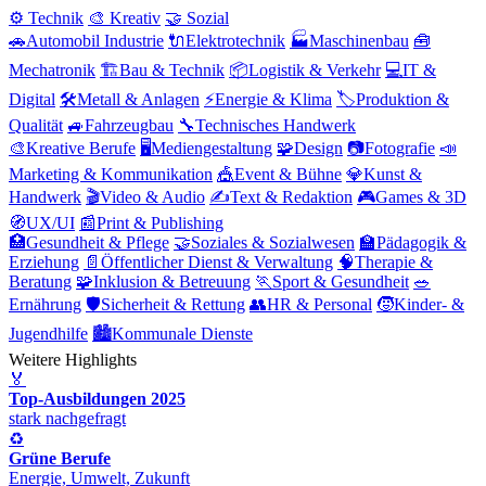
⚙️ Technik
🎨 Kreativ
🤝 Sozial
🚗
Automobil Industrie
🔌
Elektrotechnik
🏭
Maschinenbau
🧰
Mechatronik
🏗️
Bau & Technik
📦
Logistik & Verkehr
💻
IT &
Digital
🛠️
Metall & Anlagen
⚡
Energie & Klima
🏷️
Produktion &
Qualität
🚙
Fahrzeugbau
🔧
Technisches Handwerk
🎨
Kreative Berufe
🖥️
Mediengestaltung
🧩
Design
📷
Fotografie
📣
Marketing & Kommunikation
🎪
Event & Bühne
💎
Kunst &
Handwerk
🎬
Video & Audio
✍️
Text & Redaktion
🎮
Games & 3D
🧭
UX/UI
📰
Print & Publishing
🏥
Gesundheit & Pflege
🤝
Soziales & Sozialwesen
🏫
Pädagogik &
Erziehung
📄
Öffentlicher Dienst & Verwaltung
🧠
Therapie &
Beratung
🧩
Inklusion & Betreuung
🏃
Sport & Gesundheit
🥗
Ernährung
🛡️
Sicherheit & Rettung
👥
HR & Personal
🧒
Kinder- &
Jugendhilfe
🏙️
Kommunale Dienste
Weitere Highlights
🏅
Top-Ausbildungen 2025
stark nachgefragt
♻️
Grüne Berufe
Energie, Umwelt, Zukunft