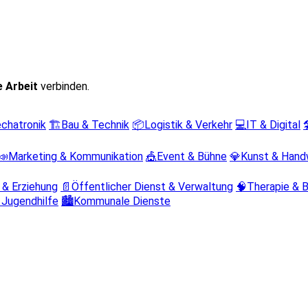
e Arbeit
verbinden.
chatronik
🏗️
Bau & Technik
📦
Logistik & Verkehr
💻
IT & Digital

📣
Marketing & Kommunikation
🎪
Event & Bühne
💎
Kunst & Hand
 & Erziehung
📄
Öffentlicher Dienst & Verwaltung
🧠
Therapie & 
 Jugendhilfe
🏙️
Kommunale Dienste