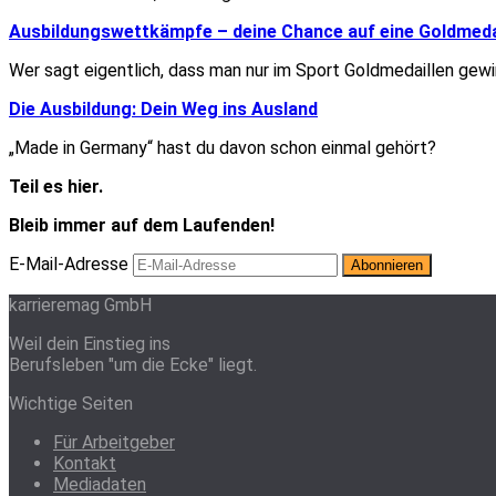
Ausbildungswettkämpfe – deine Chance auf eine Goldmeda
Wer sagt eigentlich, dass man nur im Sport Goldmedaillen gew
Die Ausbildung: Dein Weg ins Ausland
„Made in Germany“ hast du davon schon einmal gehört?
Teil es hier.
Bleib immer auf dem Laufenden!
E-Mail-Adresse
karrieremag GmbH
Weil dein Einstieg ins
Berufsleben "um die Ecke" liegt.
Wichtige Seiten
Für Arbeitgeber
Kontakt
Mediadaten