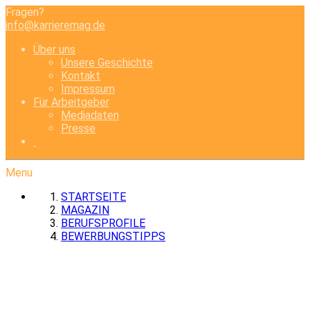
Fragen?
info@karrieremag.de
Über uns
Unsere Geschichte
Kontakt
Impressum
Für Arbeitgeber
Mediadaten
Presse
Menu
STARTSEITE
MAGAZIN
BERUFSPROFILE
BEWERBUNGSTIPPS